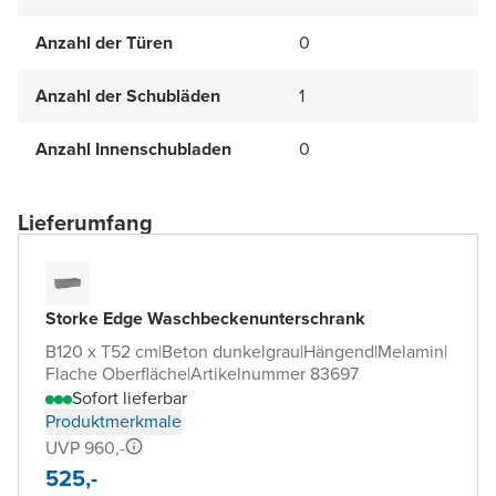
Anzahl der Türen
0
Anzahl der Schubläden
1
Anzahl Innenschubladen
0
Lieferumfang
Storke Edge Waschbeckenunterschrank
B120 x T52 cm
|
Beton dunkelgrau
|
Hängend
|
Melamin
|
Flache Oberfläche
|
Artikelnummer 83697
Sofort lieferbar
Produktmerkmale
UVP 960,-
525,-