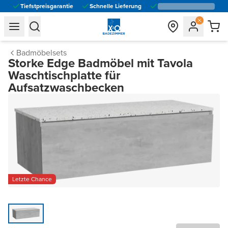
Tiefstpreisgarantie
Schnelle Lieferung
general.navigation.toggle_menu.label
general.navigation.toggle_menu.label
Badmöbelsets
Storke Edge Badmöbel mit Tavola
Waschtischplatte für
Aufsatzwaschbecken
Letzte Chance