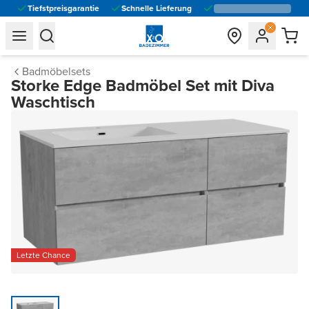
Tiefstpreisgarantie
Schnelle Lieferung
general.navigation.toggle_menu.label
general.navigation.toggle_menu.label
Badmöbelsets
Storke Edge Badmöbel Set mit Diva
Waschtisch
Letzte Chance