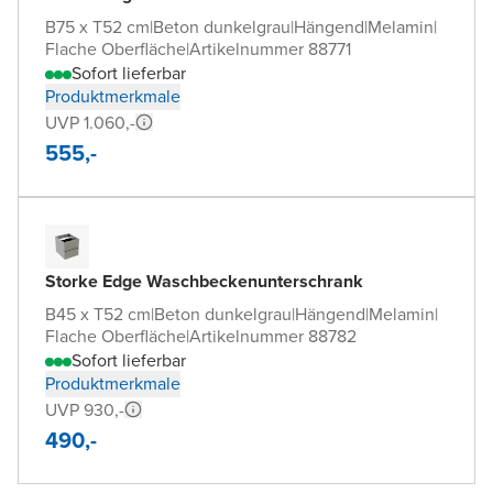
B75 x T52 cm
|
Beton dunkelgrau
|
Hängend
|
Melamin
|
Flache Oberfläche
|
Artikelnummer 88771
Sofort lieferbar
Produktmerkmale
UVP 1.060,-
555,-
Storke Edge Waschbeckenunterschrank
B45 x T52 cm
|
Beton dunkelgrau
|
Hängend
|
Melamin
|
Flache Oberfläche
|
Artikelnummer 88782
Sofort lieferbar
Produktmerkmale
UVP 930,-
490,-