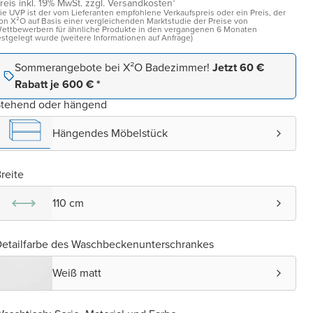
reis inkl. 19% MwSt. zzgl. Versandkosten¹
ie UVP ist der vom Lieferanten empfohlene Verkaufspreis oder ein Preis, der
on X²O auf Basis einer vergleichenden Marktstudie der Preise von
ettbewerbern für ähnliche Produkte in den vergangenen 6 Monaten
estgelegt wurde (weitere Informationen auf Anfrage)
Sommerangebote bei X²O Badezimmer!
Jetzt 60 €
Rabatt je 600 € *
Stehend oder hängend
Hängendes Möbelstück
reite
110 cm
etailfarbe des Waschbeckenunterschrankes
Weiß matt