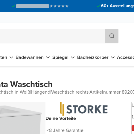
60+ Ausstellungs
tten
Badewannen
Spiegel
Badheizkörper
Accesso
ta Waschtisch
htisch in Weiß
|
Hängend
|
Waschtisch rechts
|
Artikelnummer 8920
U
1
Deine Vorteile
8 Jahre Garantie