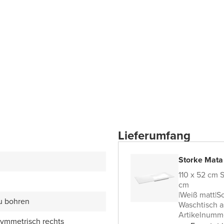
Lieferumfang
Storke Mata
110 x 52 cm 
cm
|
Weiß matt
|
So
zu bohren
Waschtisch a
Artikelnumm
symmetrisch rechts