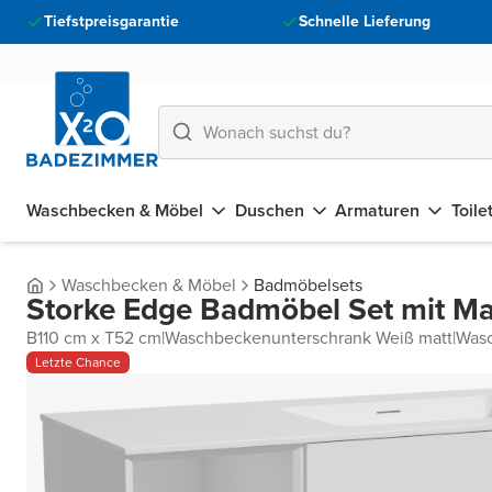
Tiefstpreisgarantie
Schnelle Lieferung
Waschbecken & Möbel
Duschen
Armaturen
Toile
Waschbecken & Möbel
Badmöbelsets
Storke Edge Badmöbel Set mit Ma
B110 cm x T52 cm
|
Waschbeckenunterschrank Weiß matt
|
Wasc
Letzte Chance