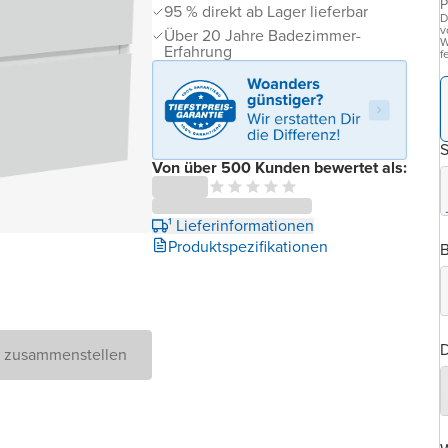
P
95 % direkt ab Lager lieferbar
D
v
Über 20 Jahre Badezimmer-
W
Erfahrung
f
Von über 500 Kunden bewertet als:
¹ Lieferinformationen
Produktspezifikationen
B
D
D zusammenstellen