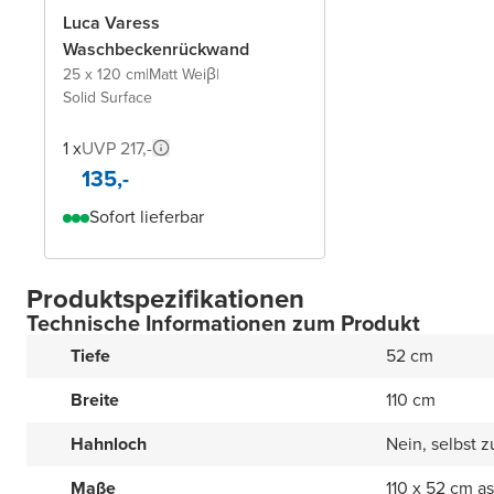
Luca Varess
Waschbeckenrückwand
25 x 120 cm
|
Matt Weiβ
|
Solid Surface
1 x
UVP 217,-
135,-
Sofort lieferbar
Produktspezifikationen
Technische Informationen zum Produkt
Tiefe
52 cm
Breite
110 cm
Hahnloch
Nein, selbst 
Maße
110 x 52 cm a