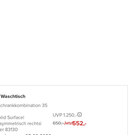
 Waschtisch
Schrankkombination 35
UVP 1.250,-
lid Surface
|
552,-
650,-
symmetrisch rechts
|
Jetzt
er 83130