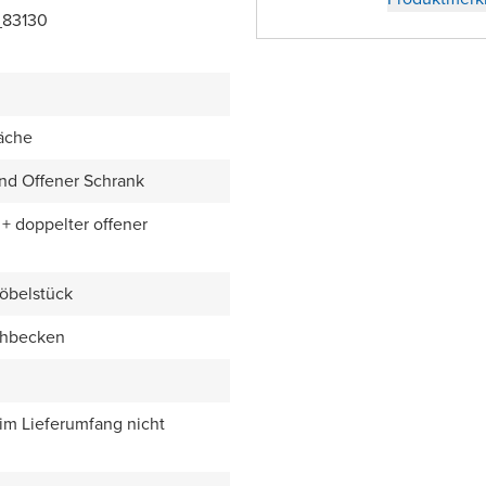
_83130
äche
nd Offener Schrank
+ doppelter offener
öbelstück
chbecken
 im Lieferumfang nicht