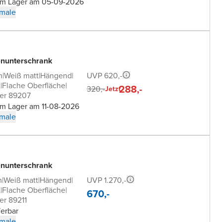
 im Lager am 05-09-2026
male
nunterschrank
UVP 620,-
m
|
Weiß matt
|
Hängend
|
t
|
Flache Oberfläche
|
288,-
320,-
Jetzt
er 89207
im Lager am 11-08-2026
male
nunterschrank
UVP 1.270,-
m
|
Weiß matt
|
Hängend
|
t
|
Flache Oberfläche
|
670,-
er 89211
ferbar
male