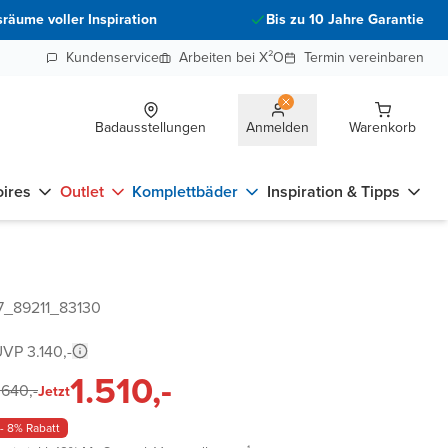
räume voller Inspiration
Bis zu 10 Jahre Garantie
Kundenservice
Arbeiten bei X²O
Termin vereinbaren
Badausstellungen
Anmelden
Warenkorb
ires
Outlet
Komplettbäder
Inspiration & Tipps
7_89211_83130
VP 3.140,-
1.510,-
.640,-
Jetzt
- 8% Rabatt