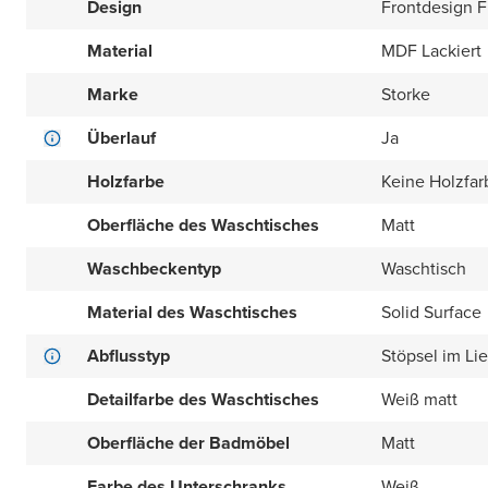
Design
Frontdesign Fl
Material
MDF Lackiert
Marke
Storke
Überlauf
Ja
Holzfarbe
Keine Holzfar
Oberfläche des Waschtisches
Matt
Waschbeckentyp
Waschtisch
Material des Waschtisches
Solid Surface
Abflusstyp
Stöpsel im Li
Detailfarbe des Waschtisches
Weiß matt
Oberfläche der Badmöbel
Matt
Farbe des Unterschranks
Weiß