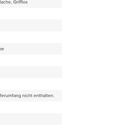
ache, Grifflos
be
eferumfang nicht enthalten.