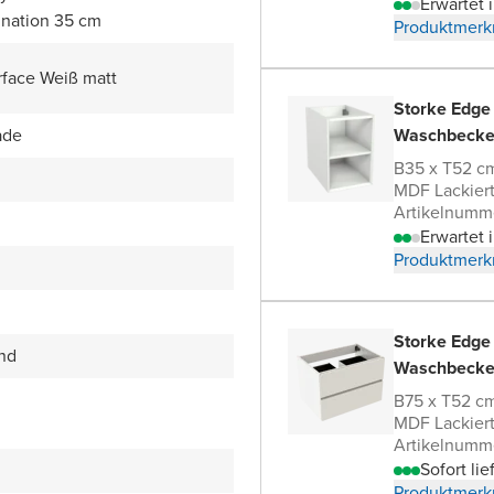
Erwartet
nation 35 cm
Produktmerk
rface Weiß matt
Storke Edge
ade
Waschbecke
B35 x T52 c
MDF Lackier
Artikelnumm
Erwartet 
Produktmerk
Storke Edge
end
Waschbecke
B75 x T52 c
MDF Lackier
Artikelnumm
Sofort lie
Produktmerk