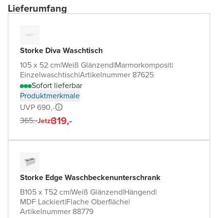
Lieferumfang
Storke Diva Waschtisch
105 x 52 cm
|
Weiß Glänzend
|
Marmorkomposit
|
Einzelwaschtisch
|
Artikelnummer 87625
Sofort lieferbar
Produktmerkmale
UVP 690,-
319,-
365,-
Jetzt
Storke Edge Waschbeckenunterschrank
B105 x T52 cm
|
Weiß Glänzend
|
Hängend
|
MDF Lackiert
|
Flache Oberfläche
|
Artikelnummer 88779