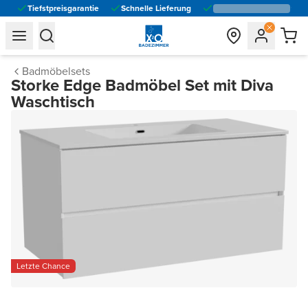
Tiefstpreisgarantie
Schnelle Lieferung
general.navigation.toggle_menu.label
general.navigation.toggle_menu.label
Badmöbelsets
Storke Edge Badmöbel Set mit Diva
Waschtisch
Letzte Chance