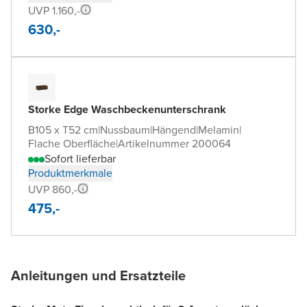
UVP 1.160,-
630,-
Storke Edge Waschbeckenunterschrank
B105 x T52 cm
|
Nussbaum
|
Hängend
|
Melamin
|
Flache Oberfläche
|
Artikelnummer 200064
Sofort lieferbar
Produktmerkmale
UVP 860,-
475,-
Anleitungen und Ersatzteile