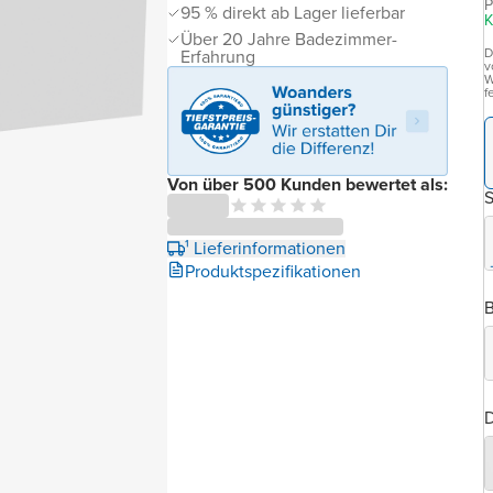
P
95 % direkt ab Lager lieferbar
K
Über 20 Jahre Badezimmer-
D
Erfahrung
v
W
f
Von über 500 Kunden bewertet als:
¹ Lieferinformationen
Produktspezifikationen
B
D