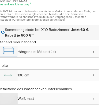
reis inkl. 19% MwSt.
ostenlose Lieferung ¹
ie UVP ist der vom Lieferanten empfohlene Verkaufspreis oder ein Preis, der
on X²O auf Basis einer vergleichenden Marktstudie der Preise von
ettbewerbern für ähnliche Produkte in den vergangenen 6 Monaten
estgelegt wurde (weitere Informationen auf Anfrage)
Sommerangebote bei X²O Badezimmer!
Jetzt 60 €
Rabatt je 600 € *
Stehend oder hängend
Hängendes Möbelstück
reite
100 cm
etailfarbe des Waschbeckenunterschrankes
Weiß matt