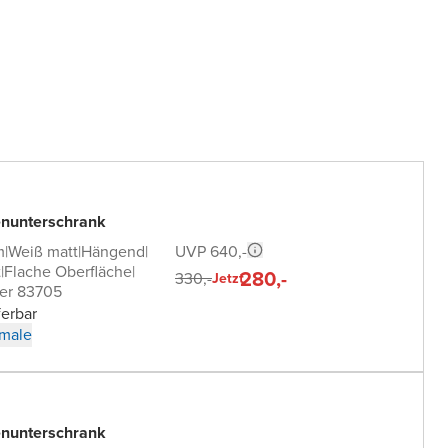
nunterschrank
UVP 640,-
m
|
Weiß matt
|
Hängend
|
t
|
Flache Oberfläche
|
280,-
330,-
Jetzt
er 83705
ferbar
male
nunterschrank