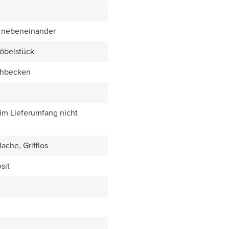
 nebeneinander
öbelstück
chbecken
 im Lieferumfang nicht
ache, Grifflos
sit