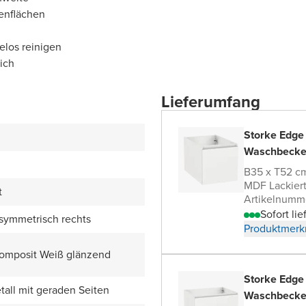
enflächen
elos reinigen
ich
Lieferumfang
Storke Edge
Waschbecke
B35 x T52 c
MDF Lackier
t
Artikelnumm
Sofort lie
symmetrisch rechts
Produktmerk
omposit Weiß glänzend
Storke Edge
all mit geraden Seiten
Waschbecke