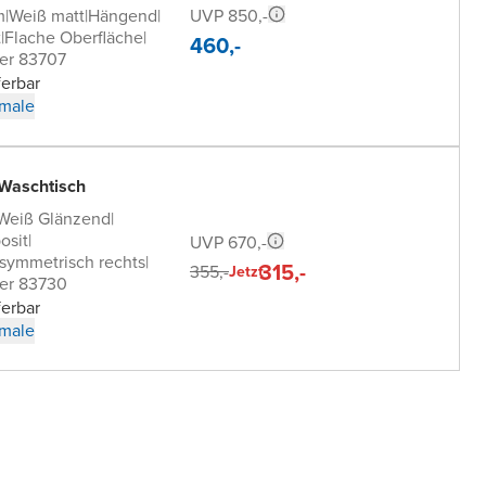
UVP 850,-
m
|
Weiß matt
|
Hängend
|
t
|
Flache Oberfläche
|
460,-
er 83707
ferbar
male
 Waschtisch
Weiß Glänzend
|
osit
|
UVP 670,-
symmetrisch rechts
|
315,-
355,-
Jetzt
er 83730
ferbar
male