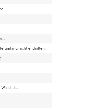
be
sit
eferumfang nicht enthalten.
d
r Waschtisch