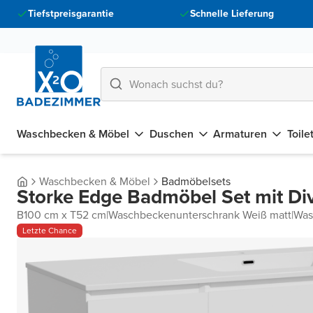
Tiefstpreisgarantie
Schnelle Lieferung
Waschbecken & Möbel
Duschen
Armaturen
Toile
Waschbecken & Möbel
Badmöbelsets
Storke Edge Badmöbel Set mit Di
B100 cm x T52 cm
|
Waschbeckenunterschrank Weiß matt
|
Was
Letzte Chance