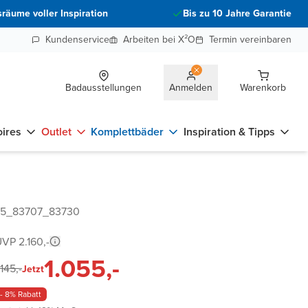
räume voller Inspiration
Bis zu 10 Jahre Garantie
Kundenservice
Arbeiten bei X²O
Termin vereinbaren
Badausstellungen
Anmelden
Warenkorb
ires
Outlet
Komplettbäder
Inspiration & Tipps
05_83707_83730
VP 2.160,-
1.055,-
.145,-
Jetzt
- 8% Rabatt