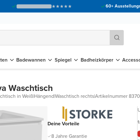
60+ Ausstellungs
tten
Badewannen
Spiegel
Badheizkörper
Accesso
va Waschtisch
chtisch in Weiß
|
Hängend
|
Waschtisch rechts
|
Artikelnummer 837
U
1
Deine Vorteile
8 Jahre Garantie