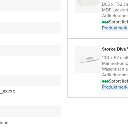
B65 x T52 c
MDF Lackier
Artikelnumm
Sofort lie
Produktmerk
Storke Diva
100 x 52 cm
|
Marmorkomp
Waschtisch a
Artikelnumm
Sofort lie
Produktmerk
7_83730
äche