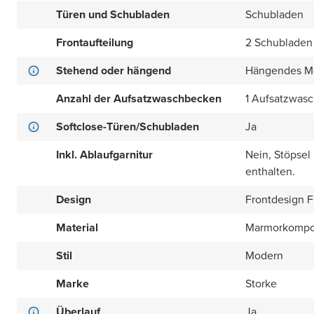
Türen und Schubladen
Schubladen
Frontaufteilung
2 Schubladen
Stehend oder hängend
Hängendes M
Anzahl der Aufsatzwaschbecken
1 Aufsatzwas
Softclose-Türen/Schubladen
Ja
Inkl. Ablaufgarnitur
Nein, Stöpsel
enthalten.
Design
Frontdesign Fl
Material
Marmorkompo
Stil
Modern
Marke
Storke
Überlauf
Ja