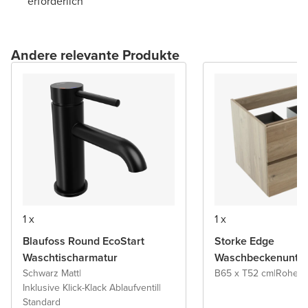
erforderlich
Andere relevante Produkte
1 x
1 x
Blaufoss Round EcoStart
Storke Edge
Waschtischarmatur
Waschbeckenunter
Schwarz Matt
|
B65 x T52 cm
|
Rohe E
Inklusive Klick-Klack Ablaufventil
|
Standard