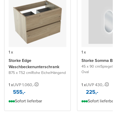
1 x
1 x
Storke Edge
Storke Somma Bad
Waschbeckenunterschrank
45 x 90 cm
|
Spiegel 
Oval
B75 x T52 cm
|
Rohe Eiche
|
Hängend
1 x
UVP 1.060,-
1 x
UVP 430,-
555,-
225,-
Sofort lieferbar
Sofort lieferbar