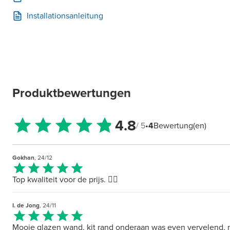
Installationsanleitung
Produktbewertungen
4.8
/ 5
•
4
Bewertung(en)
Gokhan
, 24/12
Top kwaliteit voor de prijs. 👍🏻
I. de Jong
, 24/11
Mooie glazen wand, kit rand onderaan was even vervelend,