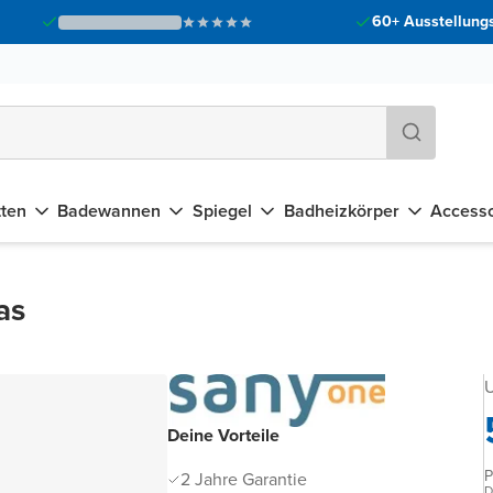
60+ Ausstellungs
tten
Badewannen
Spiegel
Badheizkörper
Accesso
as
U
Deine Vorteile
P
2 Jahre Garantie
D