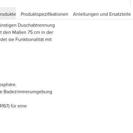
produkte
Produktspezifikationen
Anleitungen und Ersatzteile
günstigen Duschabtrennung
it den Maßen 75 cm in der
et sie Funktionalität mit
osphäre.
 jede Badezimmerumgebung
167) für eine