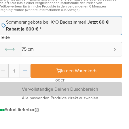
on X²O auf Basis einer vergleichenden Marktstudie der Preise von
ettbewerbern für ähnliche Produkte in den vergangenen 6 Monaten
estgelegt wurde (weitere Informationen auf Anfrage)
Sommerangebote bei X²O Badezimmer!
Jetzt 60 €
Rabatt je 600 € *
reite
75 cm
In den Warenkorb
oder
Vervollständige Deinen Duschbereich
Alle passenden Produkte direkt auswählen
Sofort lieferbar