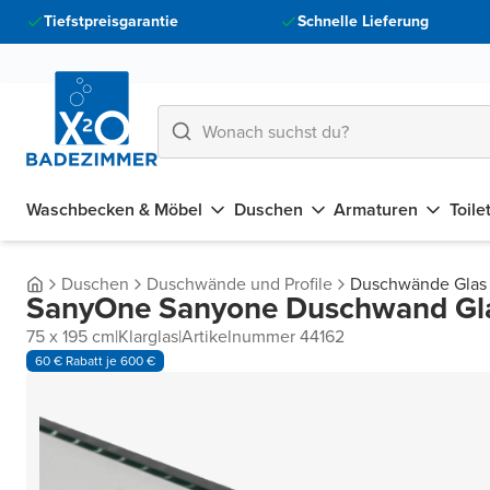
Tiefstpreisgarantie
Schnelle Lieferung
Waschbecken & Möbel
Duschen
Armaturen
Toile
Duschen
Duschwände und Profile
Duschwände Glas
SanyOne Sanyone Duschwand Gl
75 x 195 cm
|
Klarglas
|
Artikelnummer 44162
60 € Rabatt je 600 €