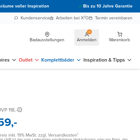
räume voller Inspiration
Bis zu 10 Jahre Garantie
Kundenservice
Arbeiten bei X²O
Termin vereinbaren
Badausstellungen
Anmelden
Warenkorb
ires
Outlet
Komplettbäder
Inspiration & Tipps
VP 118,-
59,-
reis inkl. 19% MwSt. zzgl. Versandkosten¹
ie UVP ist der vom Lieferanten empfohlene Verkaufspreis oder ein Preis, der