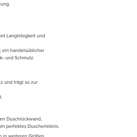
lung.
tet Langlebigkeit und
; ein handelsüblicher
lk- und Schmutz.
 und trägt so zur
t.
nden Duschrückwand,
um perfektes Duscherlebnis.
 in weiteren Größen.