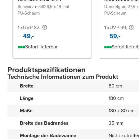
Schwarz matt
|
26,5 x 19 cm
|
Dunkelgrau
|
27,5 
PU-Schaum
PU-Schaum
1 x
UVP 82,-
1 x
UVP 99,-
49,-
59,-
Sofort lieferbar
Sofort liefer
Produktspezifikationen
Technische Informationen zum Produkt
Breite
80 cm
Länge
180 cm
Maße
180 x 80 cm
Breite des Badrandes
35 mm
Montage der Badewanne
Nicht zutreff