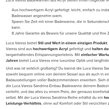
Luca Varess Badewannen aus Acryl bieten Ihnen folgende Vo
Aus hochwertigem Acryl gefertigt: leicht, einfach zu instal
Badewasser angenehm warm.
Sparen Sie Zeit mit einer Badewanne, die in Sekundensc
kann.
8 Jahre Garantie als Beweis für unsere Qualität und Ihre 
Luca Varess bietet
Stil und Wert in einem einzigen Produkt
.
Varess sind aus
hochwertigem Acryl
gefertigt und
halten d
langanhaltendes Entspannungserlebnis. Mit
einfacher Wart
Jahren
bietet Luca Varess eine luxuriöse Optik und langfristi
Und was ist wirklich großartig? Du kannst die Luca Varess 
sowohl bequem online von deinem Sessel aus als auch in e
Badausstellungen voller Badezimmerideen erwerben. Sieh d
die Luca Varess Sandrina Einbau Badewanne deinem Badez
verleiht, und das alles zu einem Preis, der genauso komfort
selbst. Mit der Luca Varess Sandrina Reihe erhältst du ein
he
Leistungs-Verhältnis
, ohne auf Komfort oder Stil verzichten