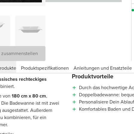
D zusammenstellen
produkte
Produktspezifikationen
Anleitungen und Ersatzteile
Produktvorteile
assisches rechteckiges
biniert.
Durch das hochwertige Acr
Doppelbadewanne: bequem 
e von
180 cm x 80 cm
,
Personalisiere Dein Ablauf
. Die Badewanne ist mit zwei
Komfortables Baden und 
g ausgestattet. Außerdem
u kombinieren, für ein
mer.