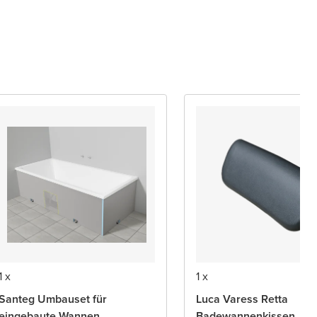
1 x
1 x
Santeg Umbauset für
Luca Varess Retta
eingebaute Wannen
Badewannenkissen