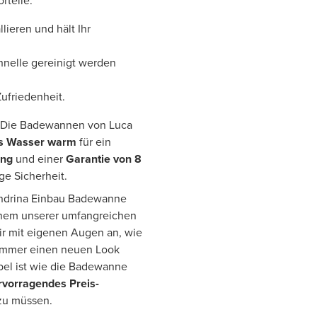
rteile:
lieren und hält Ihr
hnelle gereinigt werden
Zufriedenheit.
 Die Badewannen von Luca
as Wasser warm
für ein
ung
und einer
Garantie von 8
ge Sicherheit.
Sandrina Einbau Badewanne
inem unserer umfangreichen
ir mit eigenen Augen an, wie
immer einen neuen Look
abel ist wie die Badewanne
rvorragendes Preis-
 zu müssen.