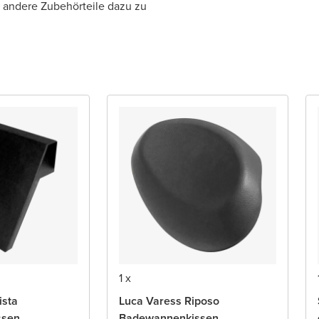
d andere Zubehörteile dazu zu
1 x
ista
Luca Varess Riposo
ssen
Badewannenkissen