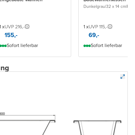
Dunkelgrau
|
32 x 14 cm
|
PU-
1 x
UVP 216,-
1 x
UVP 115,-
155,-
69,-
Sofort lieferbar
Sofort lieferbar
ung