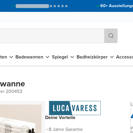
60+ Ausstellungs
tten
Badewannen
Spiegel
Badheizkörper
Accesso
ewanne
mer 200453
U
Deine Vorteile
P
8 Jahre Garantie
D