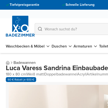
Tiefstpreisgarantie
Schnelle Lieferung
Waschbecken & Möbel
Duschen
Armaturen
Toile
Badewannen
Luca Varess Sandrina Einbaubad
180 x 80 cm
|
Weiß matt
|
Doppelbadewanne
|
Acryl
|
Artikelnum
60 € Rabatt je 600 €