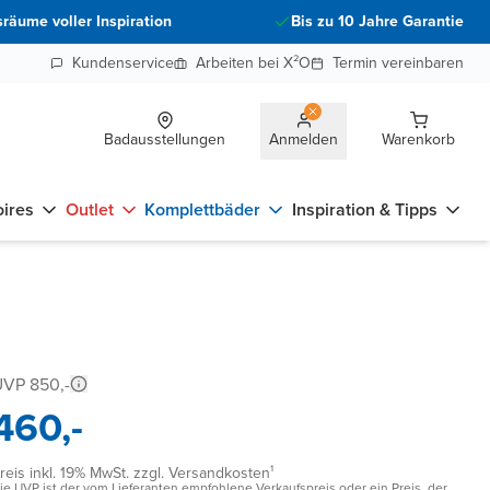
räume voller Inspiration
Bis zu 10 Jahre Garantie
Kundenservice
Arbeiten bei X²O
Termin vereinbaren
Badausstellungen
Anmelden
Warenkorb
ires
Outlet
Komplettbäder
Inspiration & Tipps
VP 850,-
460,-
reis inkl. 19% MwSt. zzgl. Versandkosten¹
ie UVP ist der vom Lieferanten empfohlene Verkaufspreis oder ein Preis, der