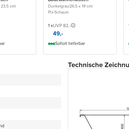
x 23,5 cm
|
Dunkelgrau
|
26,5 x 19 cm
|
PU-Schaum
1 x
UVP 82,-
49,-
bar
Sofort lieferbar
Technische Zeichn
end