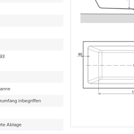
93
anne
erumfang inbegriffen
rte Ablage