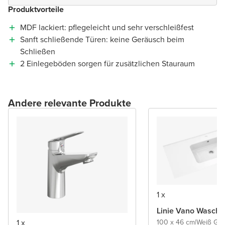
Produktvorteile
MDF lackiert: pflegeleicht und sehr verschleißfest
Sanft schließende Türen: keine Geräusch beim
Schließen
2 Einlegeböden sorgen für zusätzlichen Stauraum
Andere relevante Produkte
1 x
Linie Vano Wascht
1 x
100 x 46 cm
|
Weiß Gl