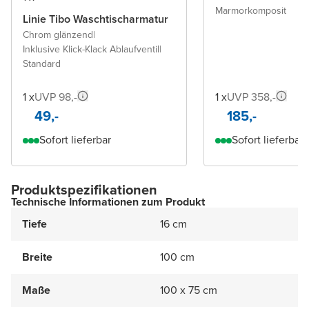
Marmorkomposit
Linie Tibo Waschtischarmatur
Chrom glänzend
|
Inklusive Klick-Klack Ablaufventil
|
Standard
1 x
UVP 98,-
1 x
UVP 358,-
49,-
185,-
Sofort lieferbar
Sofort lieferbar
Produktspezifikationen
Technische Informationen zum Produkt
Tiefe
16 cm
Breite
100 cm
Maße
100 x 75 cm