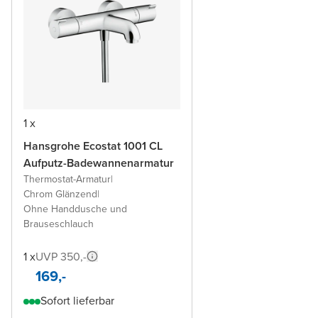
1 x
Hansgrohe Ecostat 1001 CL
Aufputz-Badewannenarmatur
Thermostat-Armatur
|
Chrom Glänzend
|
Ohne Handdusche und
Brauseschlauch
1 x
UVP 350,-
169,-
Sofort lieferbar