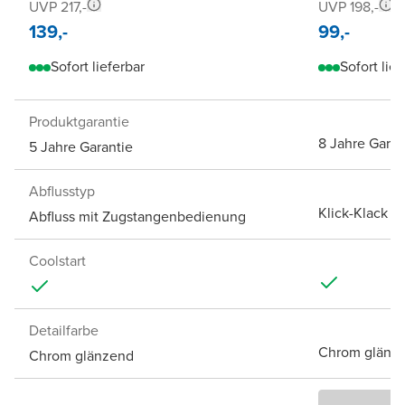
UVP 217,-
UVP 198,-
139,-
99,-
Sofort lieferbar
Sofort lief
Produktgarantie
8 Jahre Garan
5 Jahre Garantie
Abflusstyp
Klick-Klack A
Abfluss mit Zugstangenbedienung
Coolstart
Detailfarbe
Chrom glänz
Chrom glänzend