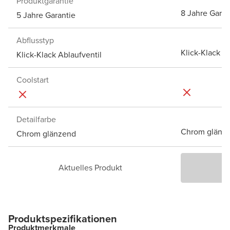
Produktgarantie
8 Jahre Garan
5 Jahre Garantie
Abflusstyp
Klick-Klack A
Klick-Klack Ablaufventil
Coolstart
Detailfarbe
Chrom glänz
Chrom glänzend
Aktuelles Produkt
P
Produktspezifikationen
Produktmerkmale