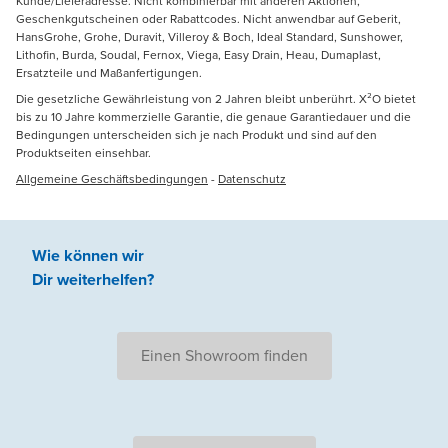
Kunde/Lieferadresse. Nicht kombinierbar mit anderen Aktionen,
Geschenkgutscheinen oder Rabattcodes. Nicht anwendbar auf Geberit,
HansGrohe, Grohe, Duravit, Villeroy & Boch, Ideal Standard, Sunshower,
Lithofin, Burda, Soudal, Fernox, Viega, Easy Drain, Heau, Dumaplast,
Ersatzteile und Maßanfertigungen.
Die gesetzliche Gewährleistung von 2 Jahren bleibt unberührt. X²O bietet
bis zu 10 Jahre kommerzielle Garantie, die genaue Garantiedauer und die
Bedingungen unterscheiden sich je nach Produkt und sind auf den
Produktseiten einsehbar.
Allgemeine Geschäftsbedingungen
-
Datenschutz
Wie können wir
Dir weiterhelfen
?
Einen Showroom finden