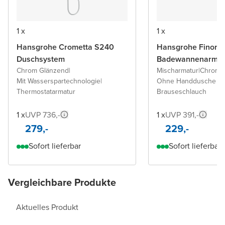
1 x
1 x
Hansgrohe Crometta S240
Hansgrohe Finoris
Duschsystem
Badewannenarmat
Chrom Glänzend
|
Mischarmatur
|
Chrom 
Mit Wasserspartechnologie
|
Ohne Handdusche u
Thermostatarmatur
Brauseschlauch
1 x
UVP 736,-
1 x
UVP 391,-
279,-
229,-
Sofort lieferbar
Sofort lieferbar
Vergleichbare Produkte
Aktuelles Produkt