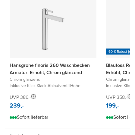
60 € Rabatt je 6
Hansgrohe finoris 260 Waschbecken
Blaufoss Ro
Armatur: Erhöht, Chrom glänzend
Erhöht, Chro
Chrom glänzend
|
Chrom glänzen
Inklusive Klick-Klack Ablaufventil
|
Hohe
Inklusive Klick-
UVP 386,-
UVP 358,-
239,-
199,-
Sofort lieferbar
Sofort lief