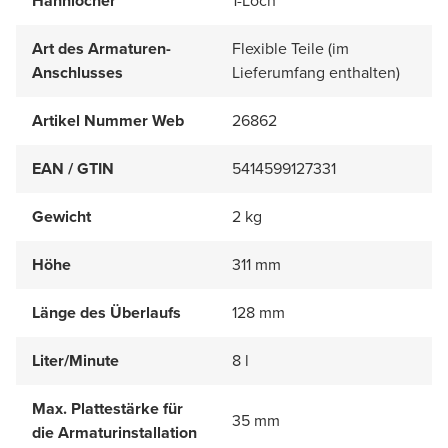
Hahnlöcher
1-Loch
Art des Armaturen-
Flexible Teile (im
Anschlusses
Lieferumfang enthalten)
Artikel Nummer Web
26862
EAN / GTIN
5414599127331
Gewicht
2 kg
Höhe
311 mm
Länge des Überlaufs
128 mm
Liter/Minute
8 l
Max. Plattestärke für
35 mm
die Armaturinstallation