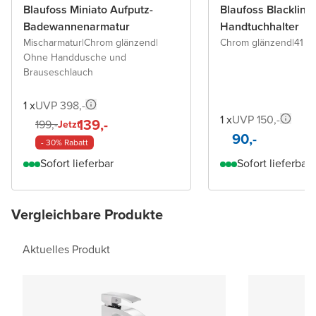
Blaufoss Miniato Aufputz-
Blaufoss Blacklin
Badewannenarmatur
Handtuchhalter
Mischarmatur
|
Chrom glänzend
|
Chrom glänzend
|
41 c
Ohne Handdusche und
Brauseschlauch
1 x
UVP 398,-
1 x
UVP 150,-
139,-
199,-
Jetzt
90,-
- 30% Rabatt
Sofort lieferbar
Sofort lieferbar
Vergleichbare Produkte
Aktuelles Produkt