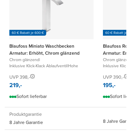
60 € Rabatt je 600 €
60 € Rabatt je 6
Blaufoss Miniato Waschbecken
Blaufoss Ro
Armatur: Erhöht, Chrom glänzend
Armatur: Erh
Chrom glänzend
|
Chrom glänzen
Inklusive Klick-Klack Ablaufventil
|
Hohe
Inklusive Klick-
UVP 398,-
UVP 390,-
219,-
195,-
Sofort lieferbar
Sofort lief
Produktgarantie
8 Jahre Garan
8 Jahre Garantie