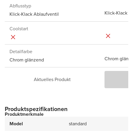
Abflusstyp
Klick-Klack A
Klick-Klack Ablaufventil
Coolstart
Detailfarbe
Chrom glänz
Chrom glänzend
Aktuelles Produkt
P
Produktspezifikationen
Produktmerkmale
Model
standard