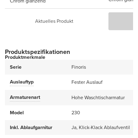
Chrom glänzend
Aktuelles Produkt
P
Produktspezifikationen
Produktmerkmale
Serie
Finoris
Auslauftyp
Fester Auslauf
Armaturenart
Hohe Waschtischarmatur
Model
230
Inkl. Ablaufgarnitur
Ja, Klick-Klack Ablaufventil