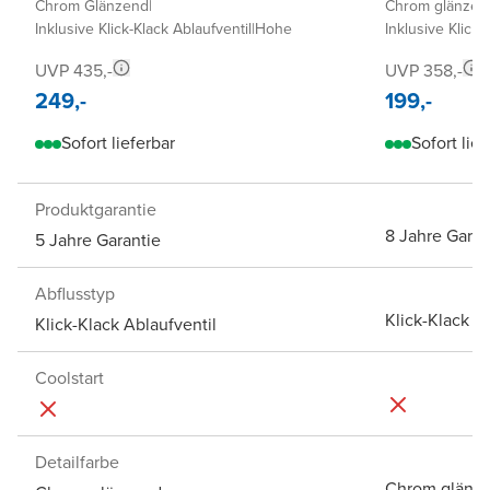
Chrom Glänzend
|
Chrom glänzen
Inklusive Klick-Klack Ablaufventil
|
Hohe
Inklusive Klick-
UVP 435,-
UVP 358,-
249,-
199,-
Sofort lieferbar
Sofort lief
Produktgarantie
8 Jahre Garan
5 Jahre Garantie
Abflusstyp
Klick-Klack A
Klick-Klack Ablaufventil
Coolstart
Detailfarbe
Chrom glänz