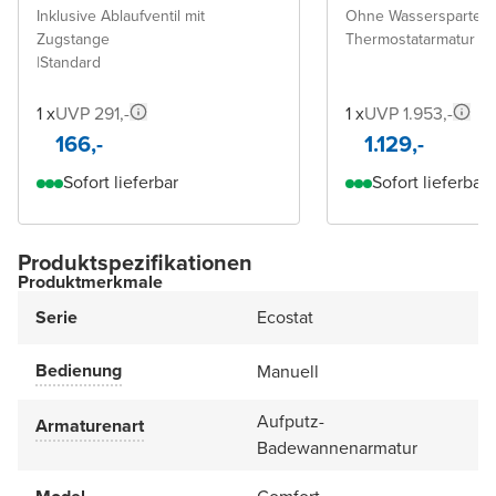
Inklusive Ablaufventil mit
Ohne Wasserspartech
Zugstange
Thermostatarmatur
|
Standard
1 x
UVP 291,-
1 x
UVP 1.953,-
166,-
1.129,-
Sofort lieferbar
Sofort lieferbar
Produktspezifikationen
Produktmerkmale
Serie
Ecostat
Bedienung
Manuell
Aufputz-
Armaturenart
Badewannenarmatur