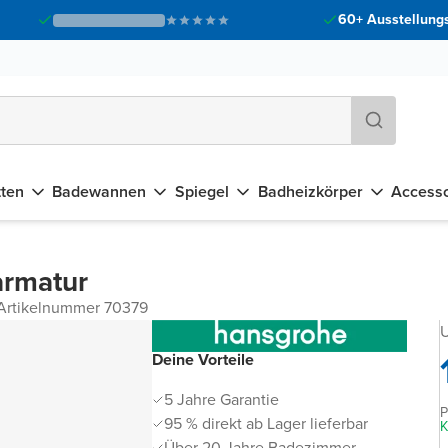
60+ Ausstellungs
tten
Badewannen
Spiegel
Badheizkörper
Accesso
armatur
Artikelnummer 70379
U
Deine Vorteile
5 Jahre Garantie
P
95 % direkt ab Lager lieferbar
K
Über 20 Jahre Badezimmer-