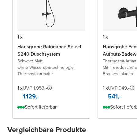
1 x
1 x
Hansgrohe Raindance Select
Hansgrohe Ecos
S240 Duschsystem
Aufputz-Badew
Schwarz Matt
|
Thermostat-Armat
Ohne Wasserspartechnologie
|
Mit Handdusche 
Thermostatarmatur
Brauseschlauch
1 x
UVP 1.953,-
1 x
UVP 949,-
1.129,-
541,-
Sofort lieferbar
Sofort liefer
Vergleichbare Produkte