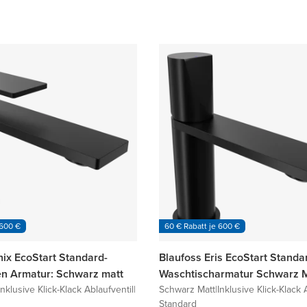
 600 €
60 € Rabatt je 600 €
nix EcoStart Standard-
Blaufoss Eris EcoStart Standa
n Armatur: Schwarz matt
Waschtischarmatur Schwarz M
Inklusive Klick-Klack Ablaufventil
|
Schwarz Matt
|
Inklusive Klick-Klack 
Standard