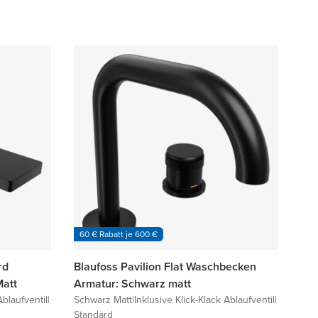
60 € Rabatt je 600 €
rd
Blaufoss Pavilion Flat Waschbecken
att
Armatur: Schwarz matt
Ablaufventil
|
Schwarz Matt
|
Inklusive Klick-Klack Ablaufventil
|
Standard