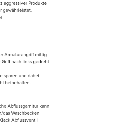
z aggressiver Produkte
r gewährleistet.
er
r Armaturengriff mittig
Griff nach links gedreht
ie sparen und dabei
hl beibehalten.
iche Abflussgarnitur kann
sch/das Waschbecken
Klack Abflussventil