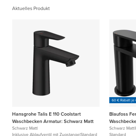
Aktuelles Produkt
60 € Rabatt je
Hansgrohe Talis E 110 Coolstart
Blaufoss Fe
Waschbecken Armatur: Schwarz Matt
Waschbecke
Schwarz Matt
|
Schwarz Matt
|
Inklusive Ablaufventil mit Zugstange
|
Standard
Standard