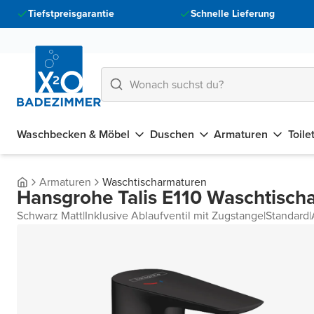
Tiefstpreisgarantie
Schnelle Lieferung
Waschbecken & Möbel
Duschen
Armaturen
Toile
Armaturen
Waschtischarmaturen
Hansgrohe Talis E110 Waschtisch
Schwarz Matt
|
Inklusive Ablaufventil mit Zugstange
|
Standard
|