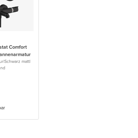
tat Comfort
annenarmatur
ur
|
Schwarz matt
|
und
bar