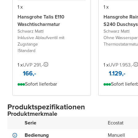
1 x
1 x
Hansgrohe Talis E110
Hansgrohe Rai
Waschtischarmatur
S240 Duschsy
Schwarz Matt
|
Schwarz Matt
|
Inklusive Ablaufventil mit
Ohne Wasserspar
Zugstange
Thermostatarmatu
|
Standard
1 x
UVP 291,-
1 x
UVP 1.953,-
166,-
1.129,-
Sofort lieferbar
Sofort liefer
Produktspezifikationen
Produktmerkmale
Serie
Ecostat
Bedienung
Manuell