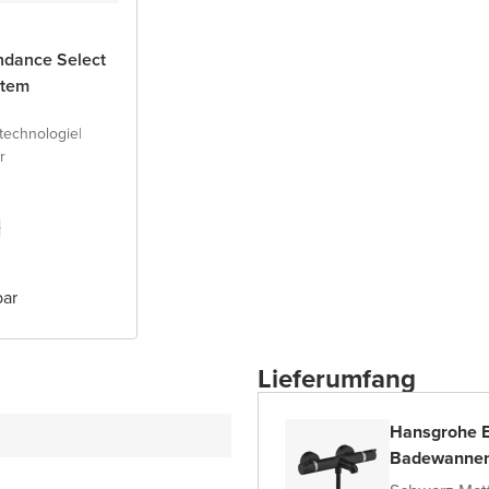
ndance Select
stem
technologie
|
r
bar
Lieferumfang
Hansgrohe E
Badewannen