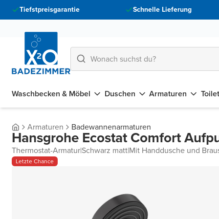
Tiefstpreisgarantie
Schnelle Lieferung
Waschbecken & Möbel
Duschen
Armaturen
Toile
Armaturen
Badewannenarmaturen
Hansgrohe Ecostat Comfort Auf
Thermostat-Armatur
|
Schwarz matt
|
Mit Handdusche und Brau
Letzte Chance