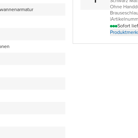
Schwarz Mat
Ohne Handd
ewannenarmatur
Brauseschla
|
Artikelnum
Sofort lie
Produktmerk
ionen