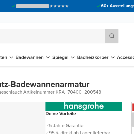
60+ Ausstellungs
tten
Badewannen
Spiegel
Badheizkörper
Accesso
putz-Badewannenarmatur
seschlauch
|
Artikelnummer KRA_70400_200548
Deine Vorteile
5 Jahre Garantie
95 % direkt ab Lager lieferbar