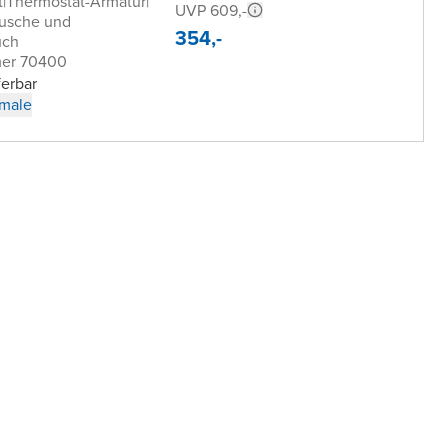
t
|
Thermostat-Armatur
|
UVP 609,-
usche und
354,-
uch
mer 70400
ferbar
male