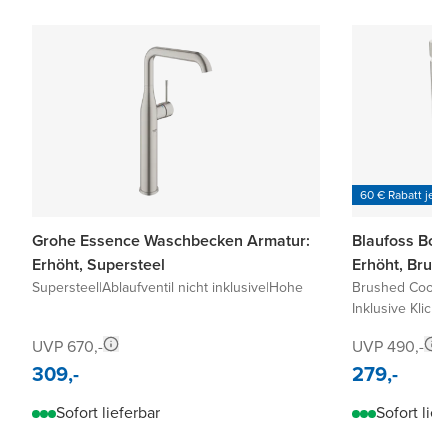
60 € Rabatt je 6
Grohe Essence Waschbecken Armatur:
Blaufoss Bo
Erhöht, Supersteel
Erhöht, Brus
Supersteel
|
Ablaufventil nicht inklusive
|
Hohe
Brushed Coolm
Inklusive Klick-
UVP 670,-
UVP 490,-
309,-
279,-
Sofort lieferbar
Sofort lief