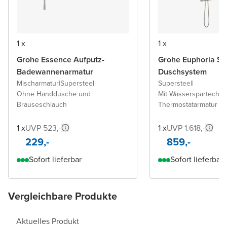
1 x
1 x
Grohe Essence Aufputz-
Grohe Euphoria Sy
Badewannenarmatur
Duschsystem
Mischarmatur
|
Supersteel
|
Supersteel
|
Ohne Handdusche und
Mit Wasserspartechno
Brauseschlauch
Thermostatarmatur
1 x
UVP 523,-
1 x
UVP 1.618,-
229,-
859,-
Sofort lieferbar
Sofort lieferbar
Vergleichbare Produkte
Aktuelles Produkt