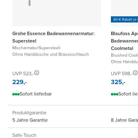
60 € Rabatt je
Grohe Essence Badewannenarmatur:
Blaufoss Ap
Supersteel
Badewannen
Mischarmatur
|
Supersteel
|
Coolmetal
Ohne Handdusche und Brauseschlauch
Brushed Cool
Ohne Handdus
UVP 523,-
UVP 598,-
229,-
325,-
Sofort lieferbar
Sofort li
Produktgarantie
5 Jahre Garantie
8 Jahre Gara
Safe-Touch