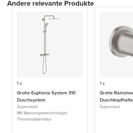
Andere relevante Produkte
1 x
1 x
Grohe Euphoria System 310
Grohe Rainsho
Duschsystem
Duschkopfhalt
Supersteel
|
Supersteel
Mit Wasserspartechnologie
|
Thermostatarmatur