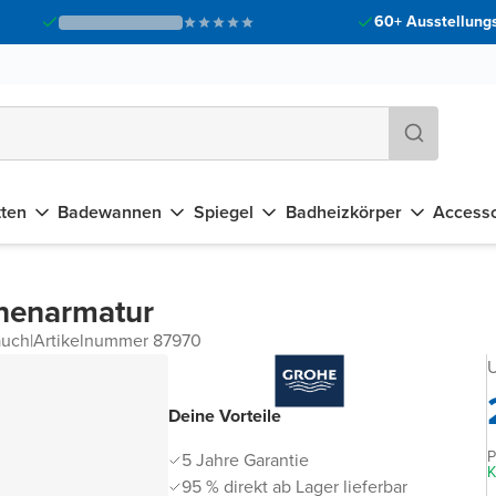
60+ Ausstellungs
tten
Badewannen
Spiegel
Badheizkörper
Accesso
nenarmatur
auch
|
Artikelnummer 87970
U
Deine Vorteile
P
5 Jahre Garantie
K
95 % direkt ab Lager lieferbar