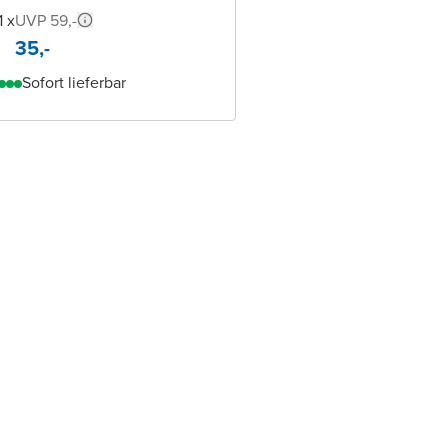
1 x
UVP 59,-
35,-
Sofort lieferbar