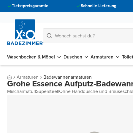
Tiefstpreisgarantie
Schnelle Lieferung
Waschbecken & Möbel
Duschen
Armaturen
Toile
Armaturen
Badewannenarmaturen
Grohe Essence Aufputz-Badewan
Mischarmatur
|
Supersteel
|
Ohne Handdusche und Brauseschl