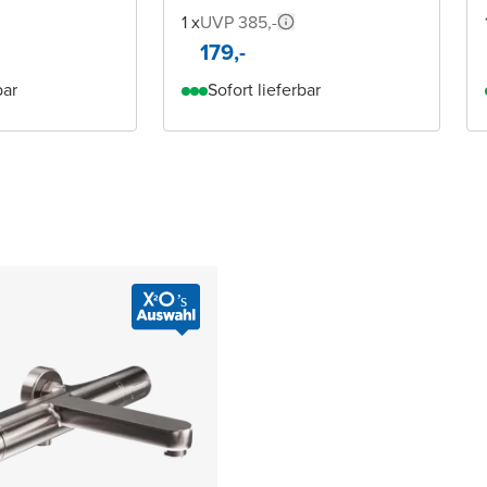
1 x
UVP 385,-
179,-
bar
Sofort lieferbar