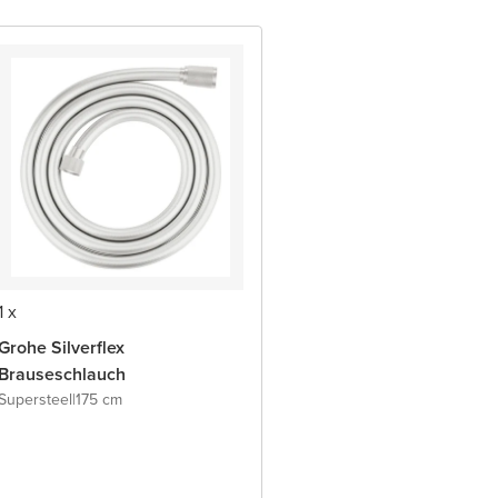
1 x
Grohe Silverflex
Brauseschlauch
Supersteel
|
175 cm