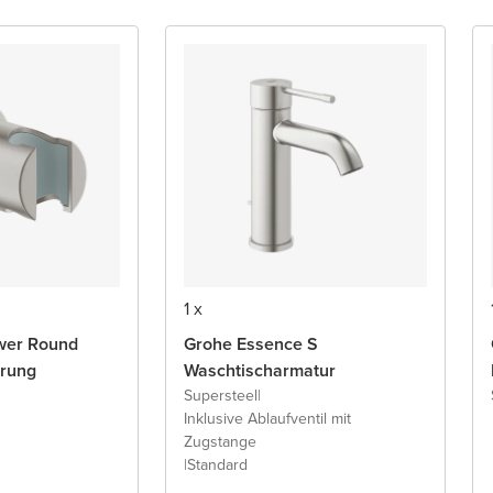
1 x
wer Round
Grohe Essence S
erung
Waschtischarmatur
Supersteel
|
Inklusive Ablaufventil mit
Zugstange
|
Standard