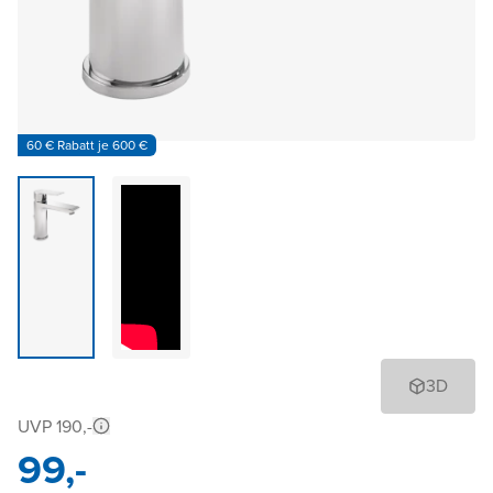
60 € Rabatt je 600 €
3D
UVP 190,-
99,-