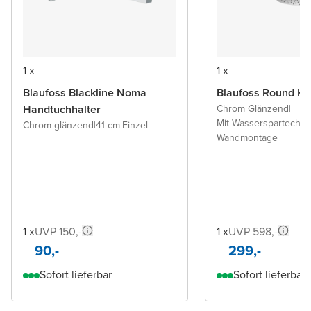
1 x
1 x
Blaufoss Blackline Noma
Blaufoss Round Ko
Handtuchhalter
Chrom Glänzend
|
Mit Wasserspartechno
Chrom glänzend
|
41 cm
|
Einzel
Wandmontage
1 x
UVP 150,-
1 x
UVP 598,-
90,-
299,-
Sofort lieferbar
Sofort lieferbar