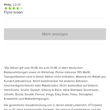
Philip
, 22/09
Fijne kraan
Mehr anzeigen
*Die Aktion gilt vom 01.08. bis zum 31.08. in allen deutschen
Badausstellungen sowie im Webshop. Preise inklusive 19% MwSt.
Transportkosten sind in dieser Aktion nicht enthalten. Maximal ein Rabatt pro
Kunde/Lieferadresse. Nicht kombinierbar mit anderen Aktionen,
Geschenkgutscheinen oder Rabattcodes. Nicht anwendbar auf Geberit,
HansGrohe, Grohe, Duravit, Villeroy & Boch, Ideal Standard, Sunshower,
Lithofin, Burda, Soudal, Fernox, Viega, Easy Drain, Heau, Dumaplast,
Ersatzteile und Maßanfertigungen.
Die gesetzliche Gewährleistung von 2 Jahren bleibt unberührt. X²O bietet
bis zu 10 Jahre kommerzielle Garantie, die genaue Garantiedauer und die