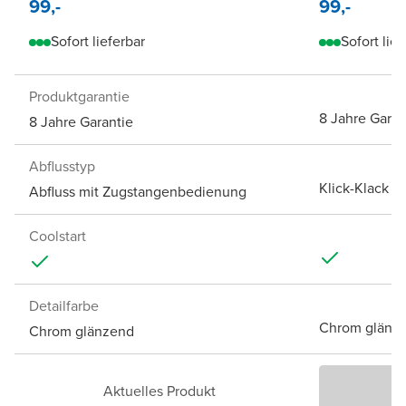
99,-
99,-
Sofort lieferbar
Sofort lief
Produktgarantie
8 Jahre Garan
8 Jahre Garantie
Abflusstyp
Klick-Klack A
Abfluss mit Zugstangenbedienung
Coolstart
Detailfarbe
Chrom glänz
Chrom glänzend
Aktuelles Produkt
P