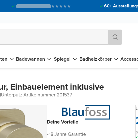
60+ Ausstellungs
tten
Badewannen
Spiegel
Badheizkörper
Accesso
r, Einbauelement inklusive
|
Unterputz
|
Artikelnummer 201537
U
Deine Vorteile
P
8 Jahre Garantie
K