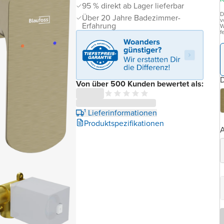
95 % direkt ab Lager lieferbar
D
Über 20 Jahre Badezimmer-
v
Erfahrung
W
f
D
Von über 500 Kunden bewertet als:
¹ Lieferinformationen
Produktspezifikationen
A