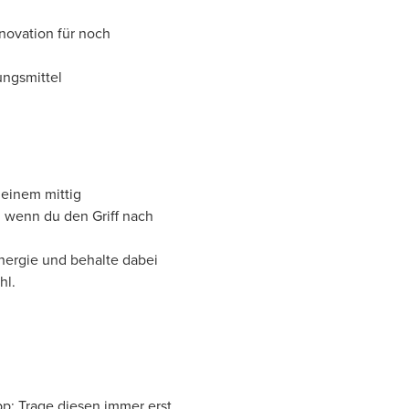
novation für noch
ungsmittel
 einem mittig
, wenn du den Griff nach
nergie und behalte dabei
hl.
pp: Trage diesen immer erst