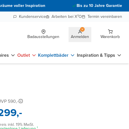
räume voller Inspiration
Bis zu 10 Jahre Garantie
Kundenservice
Arbeiten bei X²O
Termin vereinbaren
Badausstellungen
Anmelden
Warenkorb
ires
Outlet
Komplettbäder
Inspiration & Tipps
VP 590,-
299,-
reis inkl. 19% MwSt.
ostenlose Lieferung ¹