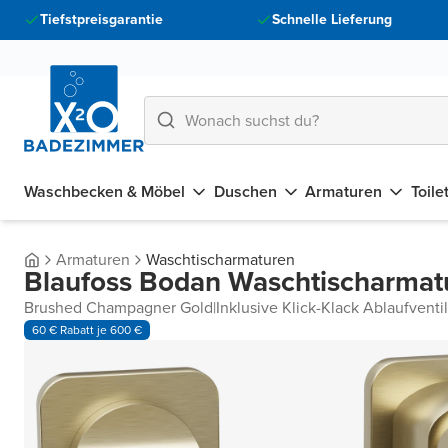
Tiefstpreisgarantie
Schnelle Lieferung
Waschbecken & Möbel
Duschen
Armaturen
Toile
Armaturen
Waschtischarmaturen
Blaufoss Bodan Waschtischarmatu
Brushed Champagner Gold
|
Inklusive Klick-Klack Ablaufventil
60 € Rabatt je 600 €