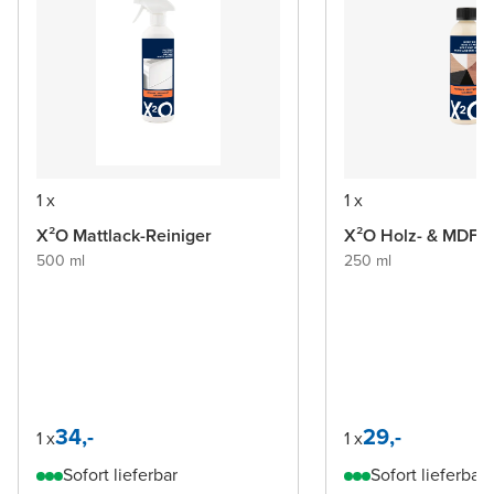
1 x
1 x
X²O Mattlack-Reiniger
X²O Holz- & MDF
500 ml
250 ml
34,-
29,-
1 x
1 x
Sofort lieferbar
Sofort lieferbar