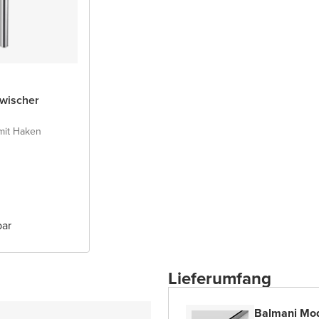
wischer
mit Haken
bar
Lieferumfang
Balmani Modu