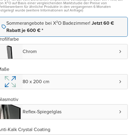
on X²O auf Basis einer vergleichenden Marktstudie der Preise von
ettbewerbern für ähnliche Produkte in den vergangenen 6 Monaten
estgelegt wurde (weitere Informationen auf Anfrage)
Sommerangebote bei X²O Badezimmer!
Jetzt 60 €
Rabatt je 600 € *
rofilfarbe
Chrom
Maße
80 x 200 cm
lasmotiv
Reflex-Spiegelglas
nti-Kalk Crystal Coating