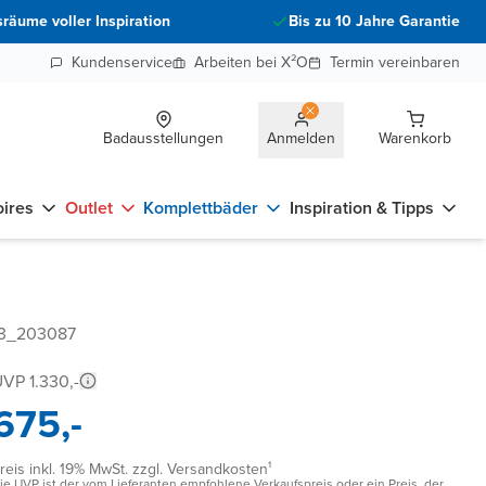
räume voller Inspiration
Bis zu 10 Jahre Garantie
Kundenservice
Arbeiten bei X²O
Termin vereinbaren
Badausstellungen
Anmelden
Warenkorb
ires
Outlet
Komplettbäder
Inspiration & Tipps
93_203087
VP 1.330,-
675,-
reis inkl. 19% MwSt. zzgl. Versandkosten¹
ie UVP ist der vom Lieferanten empfohlene Verkaufspreis oder ein Preis, der