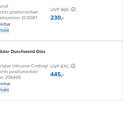
zend
|
UVP 460,-
chts positionierbar
|
230,-
kelnummer 203087
ferbar
male
dular Duschwand Glas
elglas inklusive Coating
|
UVP 870,-
chts positionierbar
|
445,-
er 206493
ferbar
male