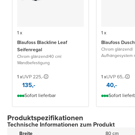
1 x
1 x
Blaufoss Blackline Leaf
Blaufoss Dusch
Seifenregal
Chrom glänzend
|
Aufhängesystem 
Chrom glänzend
|
40 cm
|
Wandbefestigung
1 x
UVP 225,-
1 x
UVP 65,-
135,-
40,-
Sofort lieferbar
Sofort liefer
Produktspezifikationen
Technische Informationen zum Produkt
Breite
80 cm