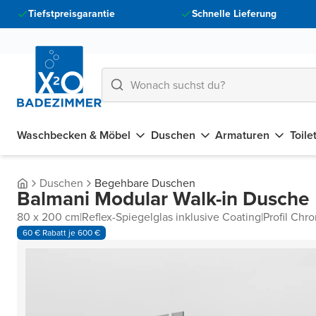
Tiefstpreisgarantie
Schnelle Lieferung
Waschbecken & Möbel
Duschen
Armaturen
Toile
Duschen
Begehbare Duschen
Balmani Modular Walk-in Dusche
80 x 200 cm
|
Reflex-Spiegelglas inklusive Coating
|
Profil Chr
60 € Rabatt je 600 €