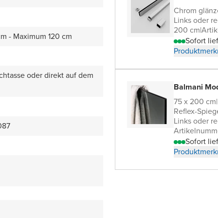
Chrom glän
Links oder re
200 cm
|
Arti
cm - Maximum 120 cm
Sofort lie
Produktmerk
chtasse oder direkt auf dem
Balmani Mo
75 x 200 cm
|
Reflex-Spieg
Links oder re
087
Artikelnumm
Sofort lie
Produktmerk