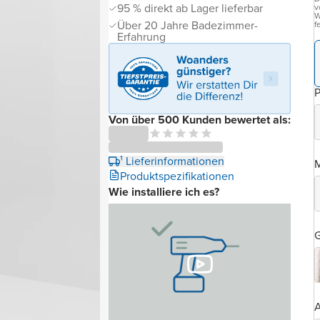
95 % direkt ab Lager lieferbar
v
W
Über 20 Jahre Badezimmer-
f
Erfahrung
P
Von über 500 Kunden bewertet als:
¹ Lieferinformationen
Produktspezifikationen
Wie installiere ich es?
G
A