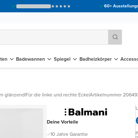
60+ Ausstellungs
tten
Badewannen
Spiegel
Badheizkörper
Accesso
om glänzend
|
Für die linke und rechte Ecke
|
Artikelnummer 2064
U
Deine Vorteile
P
10 Jahre Garantie
D