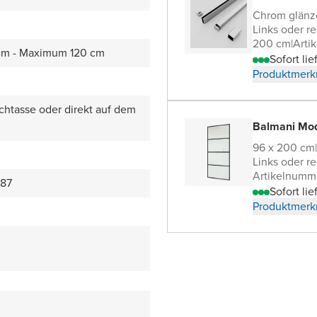
Chrom glän
Links oder re
200 cm
|
Arti
cm - Maximum 120 cm
Sofort lie
Produktmerk
chtasse oder direkt auf dem
Balmani Mo
96 x 200 cm
|
Links oder re
Artikelnumm
87
Sofort lie
Produktmerk