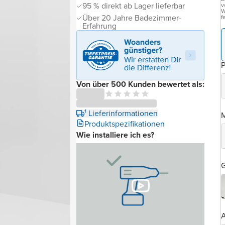
95 % direkt ab Lager lieferbar
v
W
Über 20 Jahre Badezimmer-
f
Erfahrung
P
Von über 500 Kunden bewertet als:
¹ Lieferinformationen
Produktspezifikationen
Wie installiere ich es?
G
A