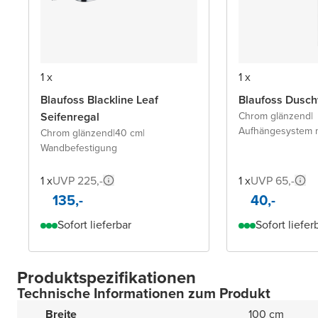
1 x
1 x
Blaufoss Blackline Leaf
Blaufoss Dusch
Seifenregal
Chrom glänzend
|
Aufhängesystem 
Chrom glänzend
|
40 cm
|
Wandbefestigung
1 x
UVP 225,-
1 x
UVP 65,-
135,-
40,-
Sofort lieferbar
Sofort liefer
Produktspezifikationen
Technische Informationen zum Produkt
Breite
100 cm