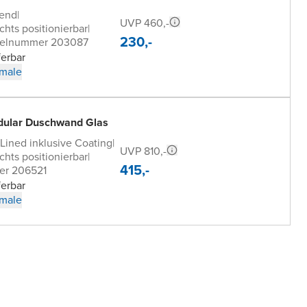
zend
|
UVP 460,-
chts positionierbar
|
230,-
kelnummer 203087
ferbar
male
dular Duschwand Glas
Lined inklusive Coating
|
UVP 810,-
chts positionierbar
|
415,-
er 206521
ferbar
male