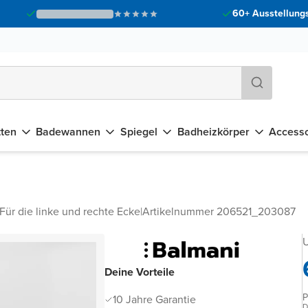
60+ Ausstellungs
tten
Badewannen
Spiegel
Badheizkörper
Accesso
Für die linke und rechte Ecke
|
Artikelnummer 206521_203087
U
Deine Vorteile
P
10 Jahre Garantie
D