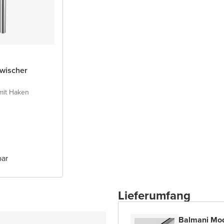
wischer
mit Haken
bar
Lieferumfang
Balmani Modu