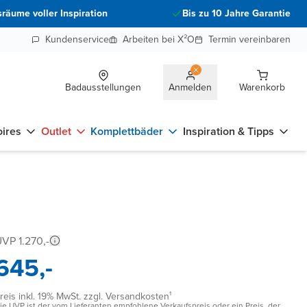
räume voller Inspiration
Bis zu 10 Jahre Garantie
Kundenservice
Arbeiten bei X²O
Termin vereinbaren
Badausstellungen
Anmelden
Warenkorb
ires
Outlet
Komplettbäder
Inspiration & Tipps
VP 1.270,-
645,-
reis inkl. 19% MwSt. zzgl. Versandkosten¹
ie UVP ist der vom Lieferanten empfohlene Verkaufspreis oder ein Preis, der