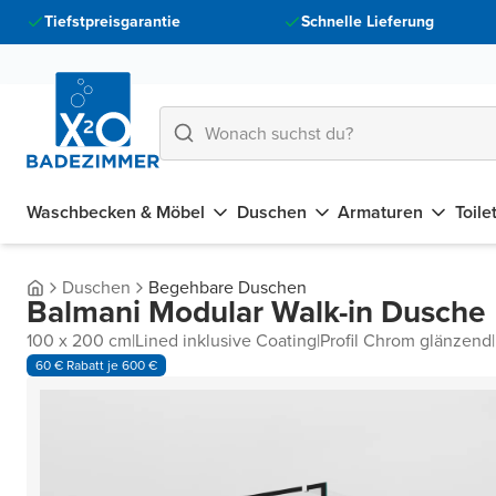
Tiefstpreisgarantie
Schnelle Lieferung
Waschbecken & Möbel
Duschen
Armaturen
Toile
Duschen
Begehbare Duschen
Balmani Modular Walk-in Dusche
100 x 200 cm
|
Lined inklusive Coating
|
Profil Chrom glänzend
|
60 € Rabatt je 600 €