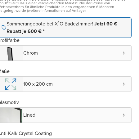
on X²O auf Basis einer vergleichenden Marktstudie der Preise von
ettbewerbern für ähnliche Produkte in den vergangenen 6 Monaten
estgelegt wurde (weitere Informationen auf Anfrage)
Sommerangebote bei X²O Badezimmer!
Jetzt 60 €
Rabatt je 600 € *
rofilfarbe
Chrom
Maße
100 x 200 cm
lasmotiv
Lined
nti-Kalk Crystal Coating