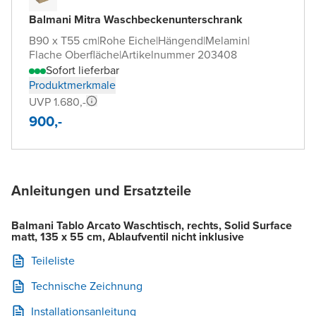
Balmani Mitra Waschbeckenunterschrank
B90 x T55 cm
|
Rohe Eiche
|
Hängend
|
Melamin
|
Flache Oberfläche
|
Artikelnummer 203408
Sofort lieferbar
Produktmerkmale
UVP 1.680,-
900,-
Anleitungen und Ersatzteile
Balmani Tablo Arcato Waschtisch, rechts, Solid Surface
matt, 135 x 55 cm, Ablaufventil nicht inklusive
Teileliste
Technische Zeichnung
Installationsanleitung