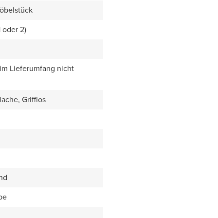
öbelstück
1 oder 2)
 im Lieferumfang nicht
ache, Grifflos
end
be