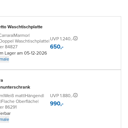
tto Waschtischplatte
Carrara
|
Marmor
|
UVP 1.240,-
 Doppel Waschtischplatte
|
650,-
er 84827
 im Lager am 05-12-2026
male
ra
nunterschrank
UVP 1.880,-
cm
|
Weiß matt
|
Hängend
|
t
|
Flache Oberfläche
|
990,-
er 86291
ferbar
male