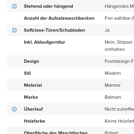
Stehend oder hängend
Hängendes M
Anzahl der Aufsatzwaschbecken
Frei wählbar (
Softclose-Türen/Schubladen
Ja
Inkl. Ablaufgarnitur
Nein, Stöpsel
enthalten.
Design
Frontdesign Fl
Stil
Modern
Material
Marmor
Marke
Balmani
Überlauf
Nicht zutreff
Holzfarbe
Keine Holzfar
Oberfläche des Waschtisches
Poliert