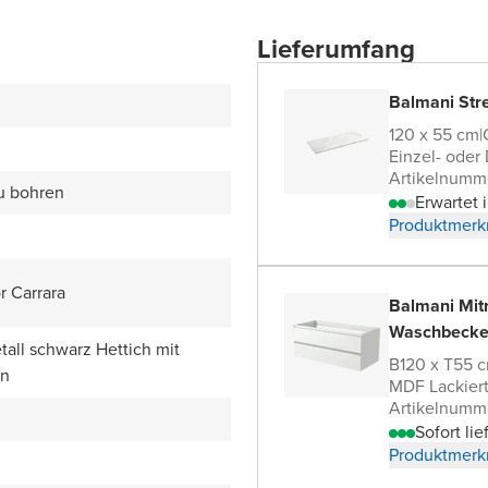
Lieferumfang
Balmani Stre
120 x 55 cm
|
Einzel- oder
Artikelnumm
zu bohren
Erwartet
Produktmerk
r Carrara
Balmani Mit
Waschbecke
all schwarz Hettich mit
B120 x T55 
en
MDF Lackier
Artikelnumm
Sofort lie
Produktmerk