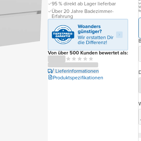
95 % direkt ab Lager lieferbar
v
W
Über 20 Jahre Badezimmer-
f
Erfahrung
B
Von über 500 Kunden bewertet als:
¹ Lieferinformationen
D
Produktspezifikationen
W