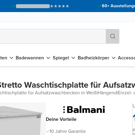
60+ Ausstellungs
tten
Badewannen
Spiegel
Badheizkörper
Accesso
tretto Waschtischplatte für Aufsat
chtischplatte für Aufsatzwaschbecken in Weiß
|
Hängend
|
Einzel-
U
Deine Vorteile
P
10 Jahre Garantie
D