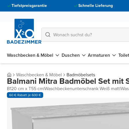
Tiefstpreisgarantie
Schnelle Lieferung
Waschbecken & Möbel
Duschen
Armaturen
Toile
Waschbecken & Möbel
Badmöbelsets
Balmani Mitra Badmöbel Set mit S
B120 cm x T55 cm
|
Waschbeckenunterschrank Weiß matt
|
Was
60 € Rabatt je 600 €