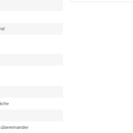
end
äche
 übereinander