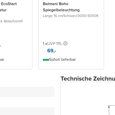
 EcoStart
Balmani Boho
atur
Spiegelbeleuchtung
Länge 16 cm
|
Schwarz
|
3000-5000K
ck Ablaufventil
|
1 x
UVP 115,-
-
69,-
bar
Sofort lieferbar
Technische Zeichn