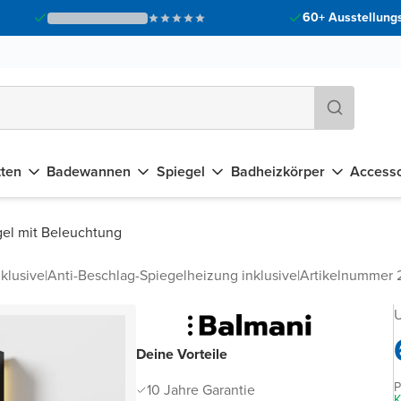
60+ Ausstellungs
tten
Badewannen
Spiegel
Badheizkörper
Accesso
el mit Beleuchtung
klusive
|
Anti-Beschlag-Spiegelheizung inklusive
|
Artikelnummer
U
Deine Vorteile
P
10 Jahre Garantie
K