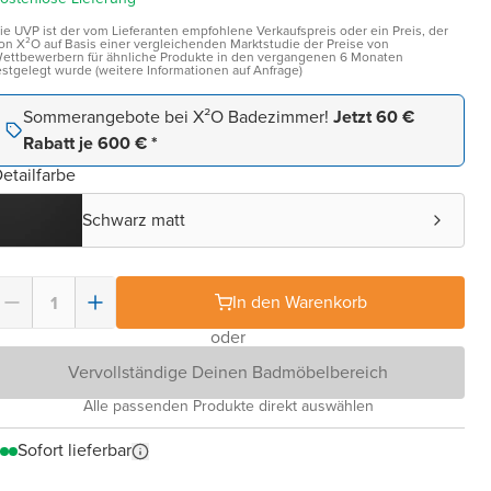
ie UVP ist der vom Lieferanten empfohlene Verkaufspreis oder ein Preis, der
on X²O auf Basis einer vergleichenden Marktstudie der Preise von
ettbewerbern für ähnliche Produkte in den vergangenen 6 Monaten
estgelegt wurde (weitere Informationen auf Anfrage)
Sommerangebote bei X²O Badezimmer!
Jetzt 60 €
Rabatt je 600 € *
etailfarbe
Schwarz matt
In den Warenkorb
oder
Vervollständige Deinen Badmöbelbereich
Alle passenden Produkte direkt auswählen
Sofort lieferbar