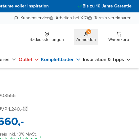
räume voller Inspiration
Bis zu 10 Jahre Garantie
Kundenservice
Arbeiten bei X²O
Termin vereinbaren
Badausstellungen
Anmelden
Warenkorb
ires
Outlet
Komplettbäder
Inspiration & Tipps
 203556
VP 1.240,-
660,-
reis inkl. 19% MwSt.
ostenlose Lieferung ¹