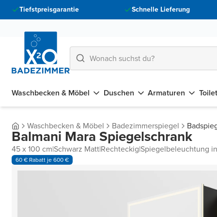
Tiefstpreisgarantie
Schnelle Lieferung
Waschbecken & Möbel
Duschen
Armaturen
Toile
Waschbecken & Möbel
Badezimmerspiegel
Badspieg
Balmani Mara Spiegelschrank
45 x 100 cm
|
Schwarz Matt
|
Rechteckig
|
Spiegelbeleuchtung in
60 € Rabatt je 600 €