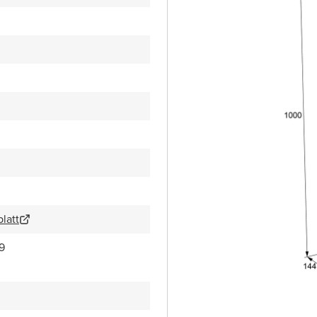
latt
9