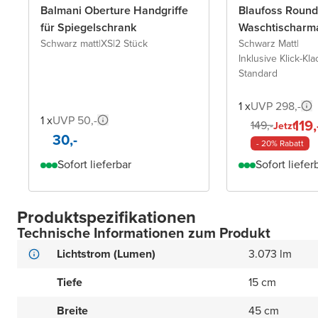
Balmani Oberture Handgriffe
Blaufoss Round
für Spiegelschrank
Waschtischarm
Schwarz matt
|
XS
|
2 Stück
Schwarz Matt
|
Inklusive Klick-Kla
Standard
1 x
UVP 298,-
1 x
UVP 50,-
119,
149,-
Jetzt
30,-
- 20% Rabatt
Sofort lieferbar
Sofort liefer
Produktspezifikationen
Technische Informationen zum Produkt
Lichtstrom (Lumen)
3.073 lm
Tiefe
15 cm
Breite
45 cm