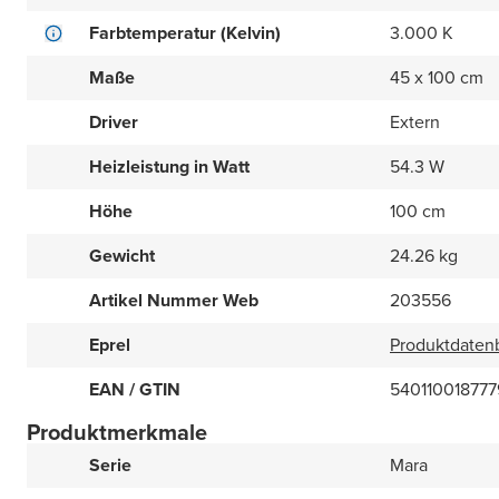
Farbtemperatur (Kelvin)
3.000 K
Maße
45 x 100 cm
Driver
Extern
Heizleistung in Watt
54.3 W
Höhe
100 cm
Gewicht
24.26 kg
Artikel Nummer Web
203556
Eprel
Produktdatenb
EAN / GTIN
540110018777
Produktmerkmale
Serie
Mara