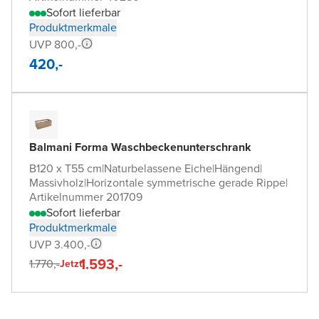
Sofort lieferbar
Produktmerkmale
UVP 800,-
420,-
Balmani Forma Waschbeckenunterschrank
B120 x T55 cm
|
Naturbelassene Eiche
|
Hängend
|
Massivholz
|
Horizontale symmetrische gerade Rippe
|
Artikelnummer 201709
Sofort lieferbar
Produktmerkmale
UVP 3.400,-
1.593,-
1.770,-
Jetzt