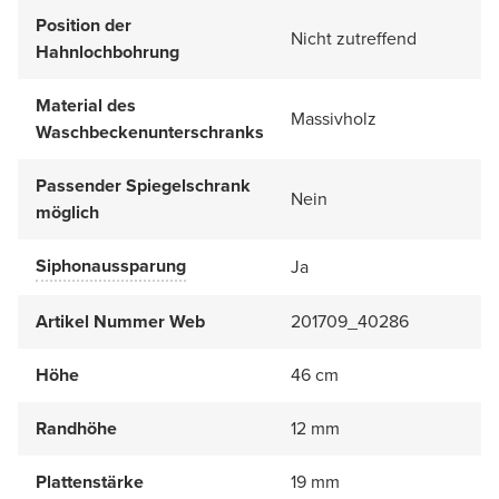
Position der
Nicht zutreffend
Hahnlochbohrung
Material des
Massivholz
Waschbeckenunterschranks
Passender Spiegelschrank
Nein
möglich
Siphonaussparung
Ja
Artikel Nummer Web
201709_40286
Höhe
46 cm
Randhöhe
12 mm
Plattenstärke
19 mm