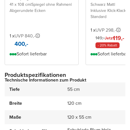
41 x 108 cm
|
Spiegel ohne Rahmen
|
Schwarz Matt
|
Abgerundete Ecken
Inklusive Klick-Klack A
Standard
1 x
UVP 298,-
1 x
UVP 840,-
119,-
149,-
Jetzt
400,-
- 20% Rabatt
Sofort lieferbar
Sofort lieferbar
Produktspezifikationen
Technische Informationen zum Produkt
Tiefe
55 cm
Breite
120 cm
Maße
120 x 55 cm
Schublade Blum Holz