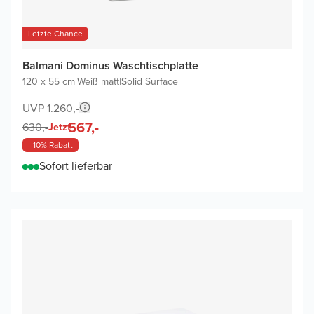
Letzte Chance
Balmani Dominus Waschtischplatte
120 x 55 cm
|
Weiß matt
|
Solid Surface
UVP 1.260,-
567,-
630,-
Jetzt
- 10% Rabatt
Sofort lieferbar