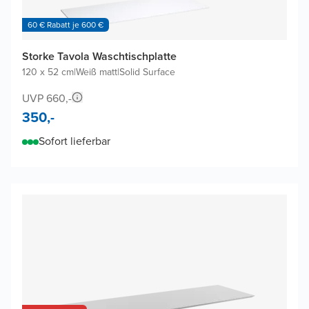
60 € Rabatt je 600 €
Storke Tavola Waschtischplatte
120 x 52 cm
|
Weiß matt
|
Solid Surface
UVP 660,-
350,-
Sofort lieferbar