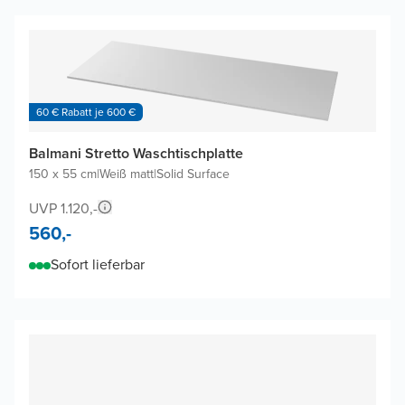
60 € Rabatt je 600 €
Balmani Stretto Waschtischplatte
150 x 55 cm
|
Weiß matt
|
Solid Surface
UVP 1.120,-
560,-
Sofort lieferbar