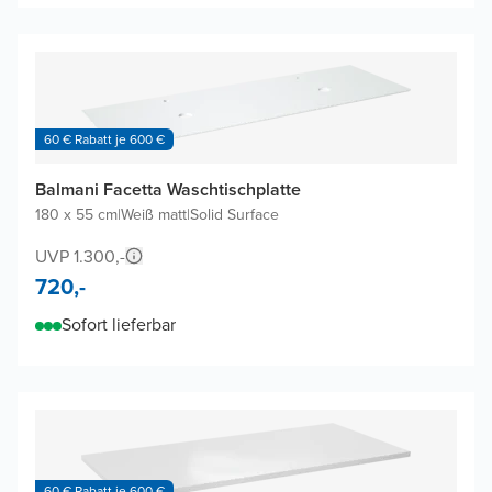
60 € Rabatt je 600 €
Balmani Facetta Waschtischplatte
180 x 55 cm
|
Weiß matt
|
Solid Surface
UVP 1.300,-
720,-
Sofort lieferbar
60 € Rabatt je 600 €