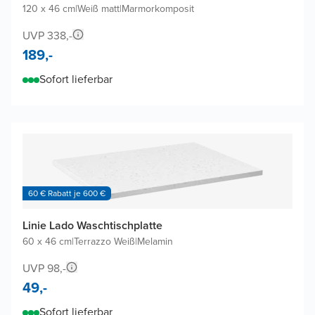
120 x 46 cm
|
Weiß matt
|
Marmorkomposit
UVP 338,-
189,-
Sofort lieferbar
60 € Rabatt je 600 €
Linie Lado Waschtischplatte
60 x 46 cm
|
Terrazzo Weiß
|
Melamin
UVP 98,-
49,-
Sofort lieferbar