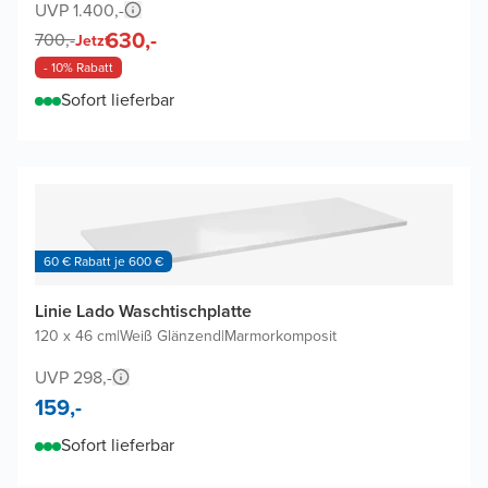
UVP 1.400,-
630,-
700,-
Jetzt
- 10% Rabatt
Sofort lieferbar
60 € Rabatt je 600 €
Linie Lado Waschtischplatte
120 x 46 cm
|
Weiß Glänzend
|
Marmorkomposit
UVP 298,-
159,-
Sofort lieferbar