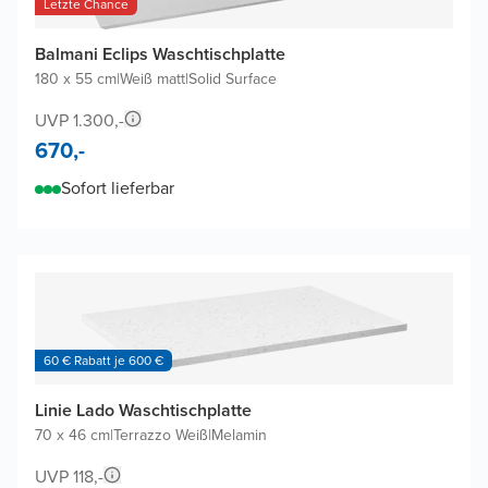
Letzte Chance
Balmani Eclips Waschtischplatte
180 x 55 cm
|
Weiß matt
|
Solid Surface
UVP 1.300,-
670,-
Sofort lieferbar
60 € Rabatt je 600 €
Linie Lado Waschtischplatte
70 x 46 cm
|
Terrazzo Weiß
|
Melamin
UVP 118,-