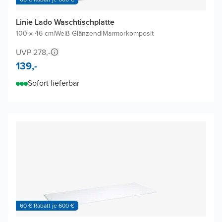
Linie Lado Waschtischplatte
100 x 46 cm
|
Weiß Glänzend
|
Marmorkomposit
UVP 278,-
139,-
Sofort lieferbar
60 € Rabatt je 600 €