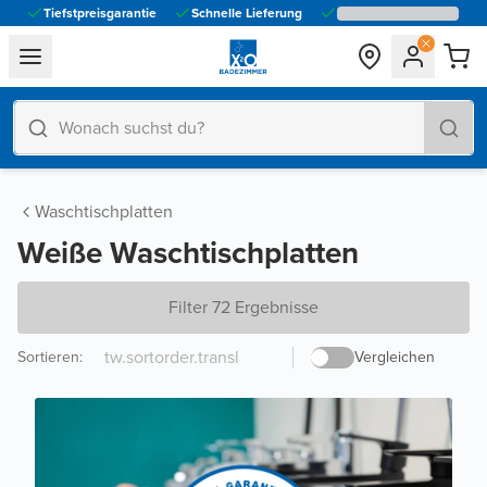
Tiefstpreisgarantie
Schnelle Lieferung
general.navigation.toggle_menu.label
Waschtischplatten
Weiße Waschtischplatten
Filter 72 Ergebnisse
Sortieren
:
Vergleichen