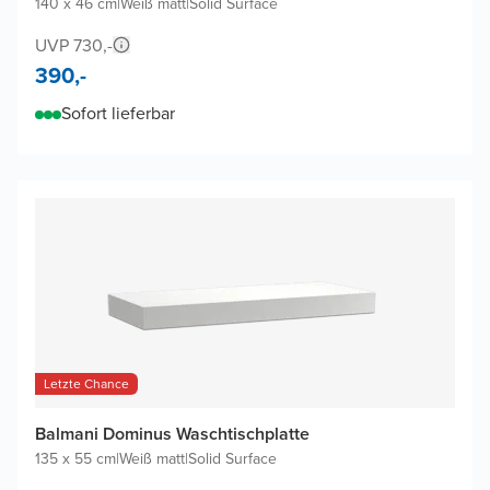
140 x 46 cm
|
Weiß matt
|
Solid Surface
UVP 730,-
390,-
Sofort lieferbar
Letzte Chance
Balmani Dominus Waschtischplatte
135 x 55 cm
|
Weiß matt
|
Solid Surface