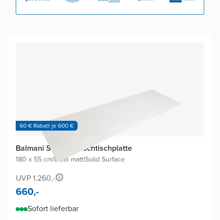
60 € Rabatt je 600 €
Balmani Stretto Waschtischplatte
180 x 55 cm
|
Weiß matt
|
Solid Surface
UVP 1.260,-
660,-
Sofort lieferbar