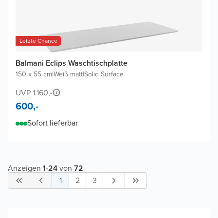
Letzte Chance
Balmani Eclips Waschtischplatte
150 x 55 cm
|
Weiß matt
|
Solid Surface
UVP 1.160,-
600,-
Sofort lieferbar
Anzeigen
1
-
24
von
72
1
2
3