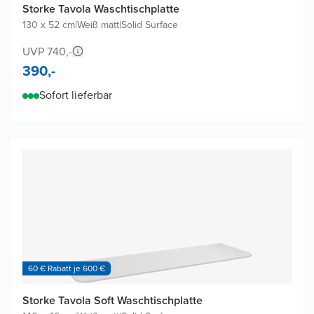
Storke Tavola Waschtischplatte
130 x 52 cm
|
Weiß matt
|
Solid Surface
UVP 740,-
390,-
Sofort lieferbar
60 € Rabatt je 600 €
Storke Tavola Soft Waschtischplatte