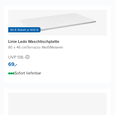
60 € Rabatt je 600 €
Linie Lado Waschtischplatte
80 x 46 cm
|
Terrazzo Weiß
|
Melamin
UVP 138,-
69,-
Sofort lieferbar