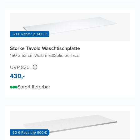
60 € Rabatt je 600 €
Storke Tavola Waschtischplatte
150 x 52 cm
|
Weiß matt
|
Solid Surface
UVP 820,-
430,-
Sofort lieferbar
60 € Rabatt je 600 €