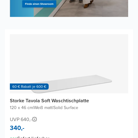
60 € Rabatt je 600 €
Storke Tavola Soft Waschtischplatte
120 x 46 cm
|
Weiß matt
|
Solid Surface
UVP 640,-
340,-