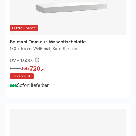
Letzte Chance
Balmani Dominus Waschtischplatte
150 x 55 cm
|
Weiß matt
|
Solid Surface
UVP 1.600,-
720,-
800,-
Jetzt
- 10% Rabatt
Sofort lieferbar