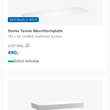
60 € Rabatt je 600 €
Storke Tavola Waschtischplatte
170 x 52 cm
|
Weiß matt
|
Solid Surface
UVP 940,-
490,-
Sofort lieferbar