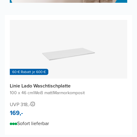
60 € Rabatt je 600 €
Linie Lado Waschtischplatte
100 x 46 cm
|
Weiß matt
|
Marmorkomposit
UVP 318,-
169,-
Sofort lieferbar