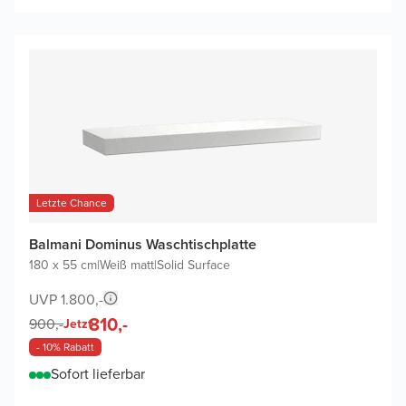
Letzte Chance
Balmani Dominus Waschtischplatte
180 x 55 cm
|
Weiß matt
|
Solid Surface
UVP 1.800,-
810,-
900,-
Jetzt
- 10% Rabatt
Sofort lieferbar