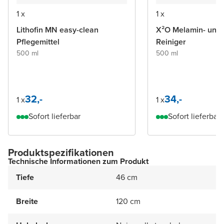
1 x
1 x
Lithofin MN easy-clean
X²O Melamin- und PVC-
Pflegemittel
Reiniger
500 ml
500 ml
32,-
34,-
1 x
1 x
Sofort lieferbar
Sofort lieferbar
Produktspezifikationen
Technische Informationen zum Produkt
Tiefe
46 cm
Breite
120 cm