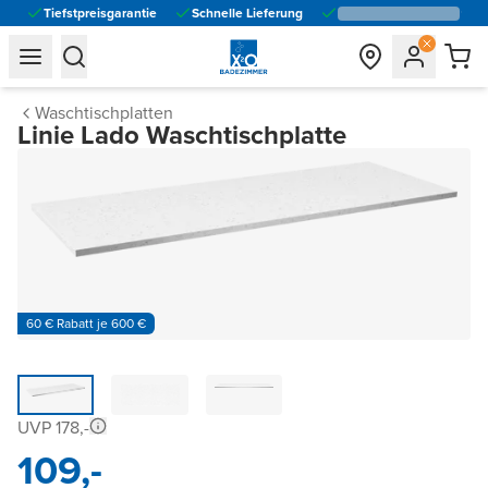
Tiefstpreisgarantie
Schnelle Lieferung
general.navigation.toggle_menu.label
general.navigation.toggle_menu.label
Waschtischplatten
Linie Lado Waschtischplatte
60 € Rabatt je 600 €
UVP 178,-
109,-