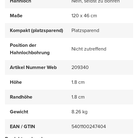
Hahnloch
Nein, selbst zu bohren
Maße
120 x 46 cm
Kompakt (platzsparend)
Platzsparend
Position der
Nicht zutreffend
Hahnlochbohrung
Artikel Nummer Web
209340
Höhe
1.8 cm
Randhöhe
1.8 cm
Gewicht
8.26 kg
EAN / GTIN
5401100247404