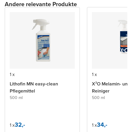
Andere relevante Produkte
1 x
1 x
Lithofin MN easy-clean
X²O Melamin- und PVC-
Pflegemittel
Reiniger
500 ml
500 ml
32,-
34,-
1 x
1 x