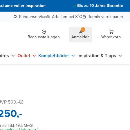
räume voller Inspiration
Bis zu 10 Jahre Garantie
Kundenservice
Arbeiten bei X²O
Termin vereinbaren
Badausstellungen
Anmelden
Warenkorb
ires
Outlet
Komplettbäder
Inspiration & Tipps
UVP 500,-
250,-
reis inkl. 19% MwSt.
ostenlose Lieferung ¹