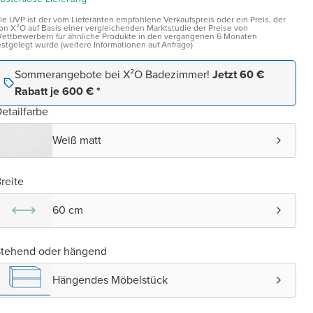
ie UVP ist der vom Lieferanten empfohlene Verkaufspreis oder ein Preis, der
on X²O auf Basis einer vergleichenden Marktstudie der Preise von
ettbewerbern für ähnliche Produkte in den vergangenen 6 Monaten
estgelegt wurde (weitere Informationen auf Anfrage)
Sommerangebote bei X²O Badezimmer!
Jetzt 60 €
Rabatt je 600 € *
etailfarbe
Weiß matt
reite
60 cm
Stehend oder hängend
Hängendes Möbelstück