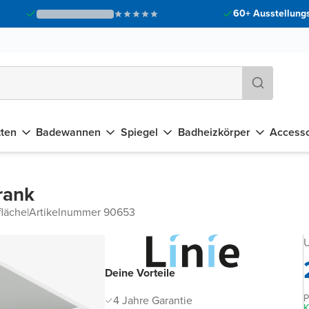
60+ Ausstellungs
tten
Badewannen
Spiegel
Badheizkörper
Accesso
rank
fläche
|
Artikelnummer 90653
Deine Vorteile
P
4 Jahre Garantie
K