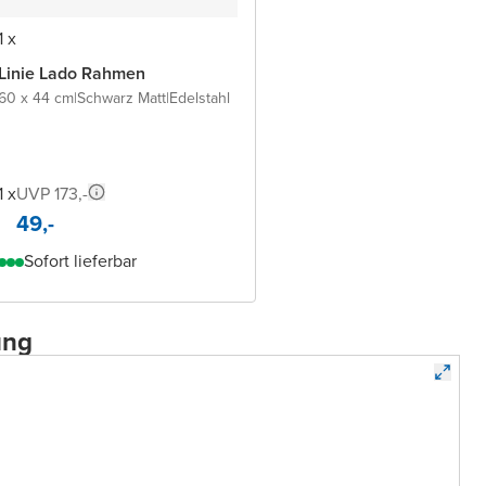
1 x
Linie Lado Rahmen
60 x 44 cm
|
Schwarz Matt
|
Edelstahl
1 x
UVP 173,-
49,-
Sofort lieferbar
ung