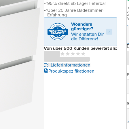
95 % direkt ab Lager lieferbar
D
Über 20 Jahre Badezimmer-
v
Erfahrung
W
f
D
Von über 500 Kunden bewertet als:
¹ Lieferinformationen
Produktspezifikationen
B