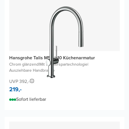
Hansgrohe Talis M54 210 Küchenarmatur
Chrom glänzend
|
Mit Wasserspartechnologie
|
Ausziehbare Handbrause
UVP 392,-
219,-
Sofort lieferbar