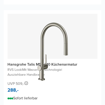
Hansgrohe Talis M54 210 Küchenarmatur
RVS Look
|
Mit Wasserspartechnologie
|
Ausziehbare Handbrause
UVP 509,-
288,-
Sofort lieferbar