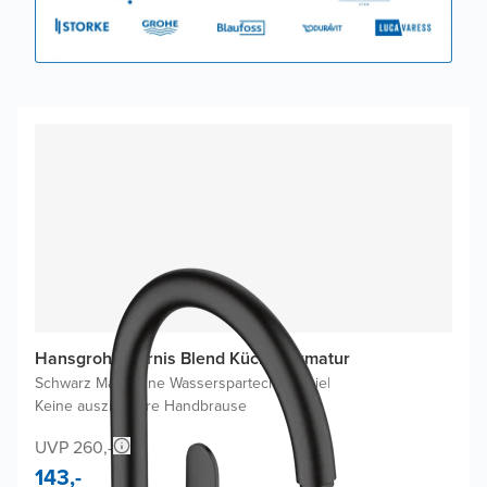
Hansgrohe Vernis Blend Küchenarmatur
Schwarz Matt
|
Ohne Wasserspartechnologie
|
Keine ausziehbare Handbrause
UVP 260,-
143,-