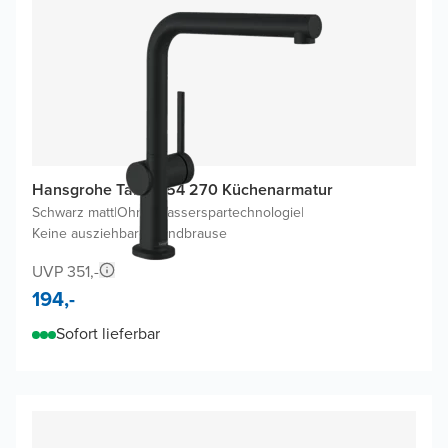
Hansgrohe Talis M54 270 Küchenarmatur
Schwarz matt
|
Ohne Wasserspartechnologie
|
Keine ausziehbare Handbrause
UVP 351,-
194,-
Sofort lieferbar