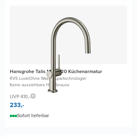
Hansgrohe Talis M54 220 Küchenarmatur
RVS Look
|
Ohne Wasserspartechnologie
|
Keine ausziehbare Handbrause
UVP 410,-
233,-
Sofort lieferbar