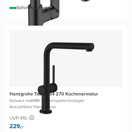
Sofort lieferbar
Hansgrohe Talis M54 270 Küchenarmatur
Schwarz matt
|
Mit Wasserspartechnologie
|
Ausziehbare Handbrause
UVP 410,-
229,-