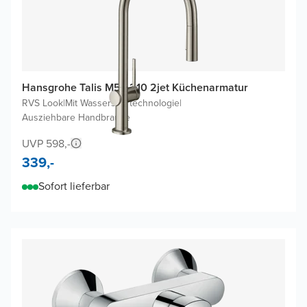
Hansgrohe Talis M54 210 2jet Küchenarmatur
RVS Look
|
Mit Wasserspartechnologie
|
Ausziehbare Handbrause
UVP 598,-
339,-
Sofort lieferbar