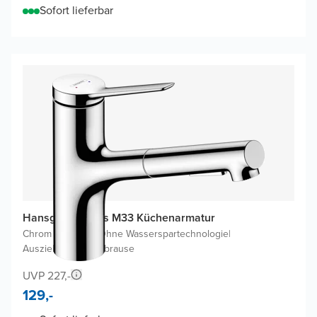
Sofort lieferbar
Hansgrohe Zesis M33 Küchenarmatur
Chrom Glänzend
|
Ohne Wasserspartechnologie
|
Ausziehbare Handbrause
UVP 227,-
129,-