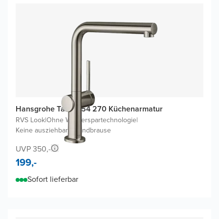
Hansgrohe Talis M54 270 Küchenarmatur
RVS Look
|
Ohne Wasserspartechnologie
|
Keine ausziehbare Handbrause
UVP 350,-
199,-
Sofort lieferbar