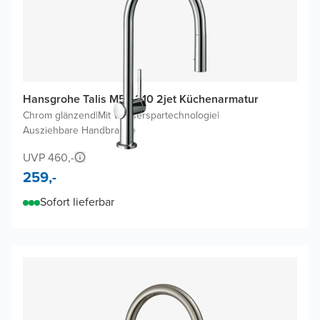
Hansgrohe Talis M54 210 2jet Küchenarmatur
Chrom glänzend
|
Mit Wasserspartechnologie
|
Ausziehbare Handbrause
UVP 460,-
259,-
Sofort lieferbar