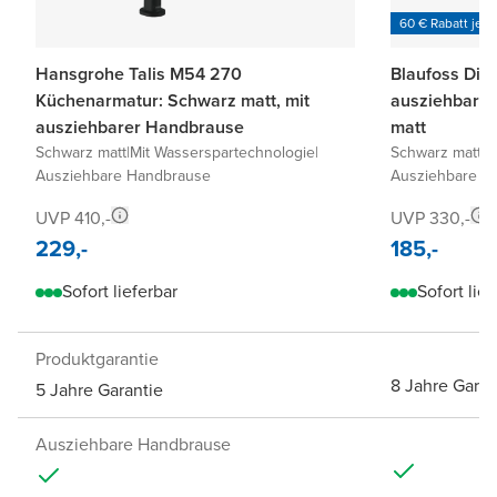
60 € Rabatt je 6
Hansgrohe Talis M54 270
Blaufoss Dist
Küchenarmatur: Schwarz matt, mit
ausziehbare
ausziehbarer Handbrause
matt
Schwarz matt
|
Mit Wasserspartechnologie
|
Schwarz matt
|
M
Ausziehbare Handbrause
Ausziehbare H
UVP 410,-
UVP 330,-
229,-
185,-
Sofort lieferbar
Sofort lief
Produktgarantie
8 Jahre Garan
5 Jahre Garantie
Ausziehbare Handbrause