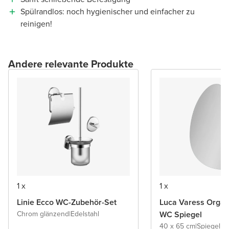
Spülrandlos: noch hygienischer und einfacher zu
reinigen!
Andere relevante Produkte
1 x
1 x
Linie Ecco WC-Zubehör-Set
Luca Varess Organ
Chrom glänzend
|
Edelstahl
WC Spiegel
40 x 65 cm
|
Spiegel 