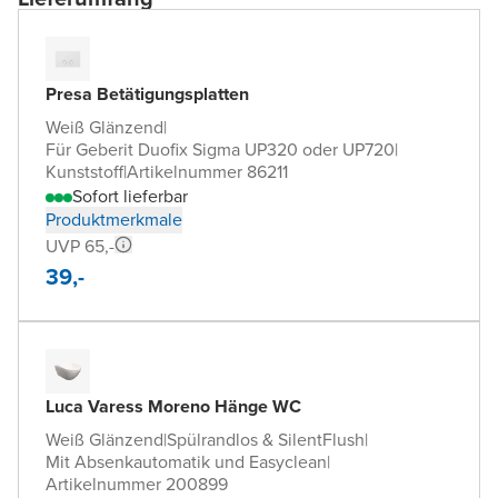
Presa Betätigungsplatten
Weiß Glänzend
|
Für Geberit Duofix Sigma UP320 oder UP720
|
Kunststoff
|
Artikelnummer 86211
Sofort lieferbar
Produktmerkmale
UVP 65,-
39,-
Luca Varess Moreno Hänge WC
Weiß Glänzend
|
Spülrandlos & SilentFlush
|
Mit Absenkautomatik und Easyclean
|
Artikelnummer 200899