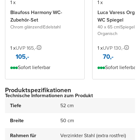
1 x
1 x
Blaufoss Harmony WC-
Luca Varess Organ
Zubehör-Set
WC Spiegel
Chrom glänzend
|
Edelstahl
40 x 65 cm
|
Spiegel 
Organisch
1 x
UVP 165,-
1 x
UVP 130,-
105,-
70,-
Sofort lieferbar
Sofort lieferbar
Produktspezifikationen
Technische Informationen zum Produkt
Tiefe
52 cm
Breite
50 cm
Rahmen für
Verzinkter Stahl (extra rostfrei)