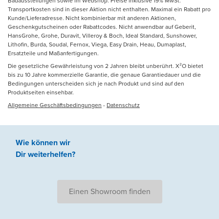
Badausstellungen sowie im Webshop. Preise inklusive 19% MwSt.
Transportkosten sind in dieser Aktion nicht enthalten. Maximal ein Rabatt pro
Kunde/Lieferadresse. Nicht kombinierbar mit anderen Aktionen,
Geschenkgutscheinen oder Rabattcodes. Nicht anwendbar auf Geberit,
HansGrohe, Grohe, Duravit, Villeroy & Boch, Ideal Standard, Sunshower,
Lithofin, Burda, Soudal, Fernox, Viega, Easy Drain, Heau, Dumaplast,
Ersatzteile und Maßanfertigungen.
Die gesetzliche Gewährleistung von 2 Jahren bleibt unberührt. X²O bietet
bis zu 10 Jahre kommerzielle Garantie, die genaue Garantiedauer und die
Bedingungen unterscheiden sich je nach Produkt und sind auf den
Produktseiten einsehbar.
Allgemeine Geschäftsbedingungen
-
Datenschutz
Wie können wir
Dir weiterhelfen
?
Einen Showroom finden