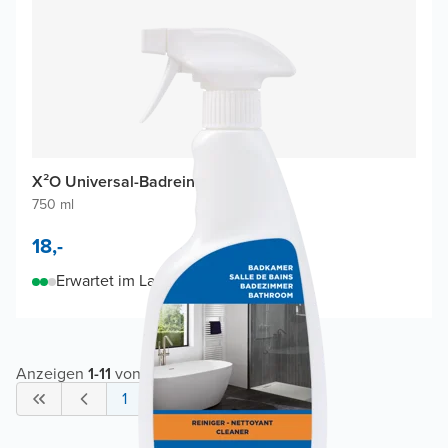
X²O Universal-Badreiniger
750 ml
18,-
Erwartet im Lager am 07-09-2026
Anzeigen
1
-
11
von
11
1