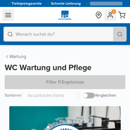
Tiefstpreisgarantie
Schnelle Lieferung
general.navigation.toggle_menu.label
Wartung
WC Wartung und Pflege
Filter 11 Ergebnisse
Sortieren
:
Vergleichen