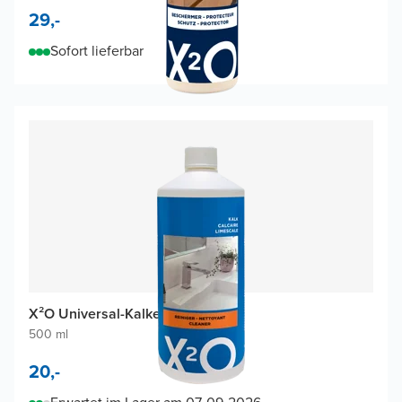
29,-
Sofort lieferbar
X²O Universal-Kalkentferner
500 ml
20,-