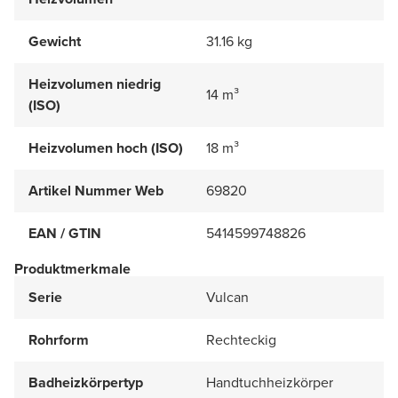
Gewicht
31.16 kg
Heizvolumen niedrig
14 m³
(ISO)
Heizvolumen hoch (ISO)
18 m³
Artikel Nummer Web
69820
EAN / GTIN
5414599748826
Produktmerkmale
Serie
Vulcan
Rohrform
Rechteckig
Badheizkörpertyp
Handtuchheizkörper