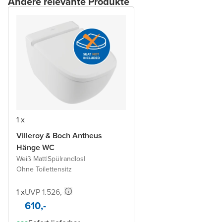
Andere relevante Produkte
1 x
Villeroy & Boch Antheus
Hänge WC
Weiß Matt
|
Spülrandlos
|
Ohne Toilettensitz
1 x
UVP 1.526,-
610,-