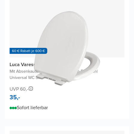
60 € Rabatt je 600 €
Luca Varess Multiplo WC Sitz
Mit Absenkautomatik
|
Ohne EasyClean Funktion
|
Universal WC Sitz
UVP 60,-
35,-
Sofort lieferbar