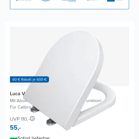
60 € Rabatt je 600 €
Luca Varess Calibro WC Sitz
Mit Absenkautomatik
|
Ohne EasyClean Funktion
|
Für Calibro WC
UVP 110,-
55,-
Sofort lieferbar