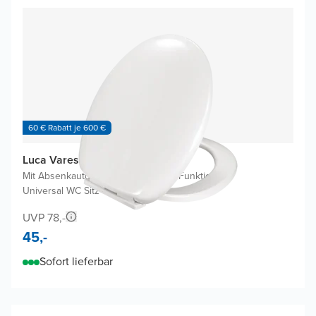
60 € Rabatt je 600 €
Luca Varess Multiplo WC Sitz
Mit Absenkautomatik
|
Mit EasyClean Funktion
|
Universal WC Sitz
UVP 78,-
45,-
Sofort lieferbar