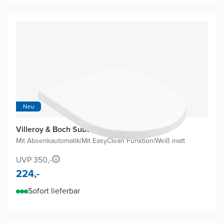
Neu
Villeroy & Boch Subway 3.0 WC Sitz
Mit Absenkautomatik
|
Mit EasyClean Funktion
|
Weiß matt
UVP 350,-
224,-
Sofort lieferbar