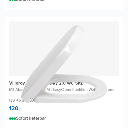
Villeroy & Boch Subway 2.0 WC Sitz
Mit Absenkautomatik
|
Mit EasyClean Funktion
|
Weiß glänzend
UVP 336,-
120,-
Sofort lieferbar