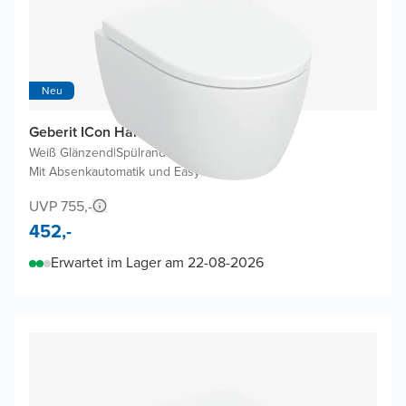
Neu
Geberit ICon Hänge WC Kompakt
Weiß Glänzend
|
Spülrandlos
|
Mit Absenkautomatik und Easyclean
UVP 755,-
452,-
Erwartet im Lager am 22-08-2026