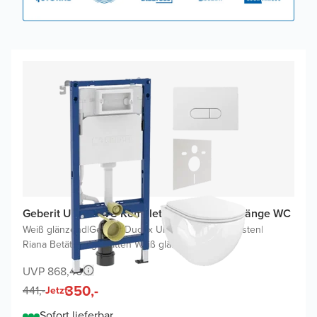
Geberit UP100 WC Komplettset mit Waldo Hänge WC
Weiß glänzend
|
Geberit Duofix UP100 Delta Spülkasten
|
Riana Betätigungsplatten Weiß glänzend
UVP 868,40
350,-
441,-
Jetzt
Sofort lieferbar