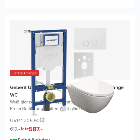
Letzte Chance
Geberit UP320 WC Komplettset mit Moreno Hänge
WC
Weiß glänzend
|
Geberit Systemfix UP320 Spülkasten
|
Presa Betätigungsplatten Weiß glänzend
UVP 1.205,90
587,-
619,-
Jetzt
Sofort lieferbar