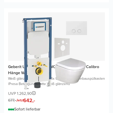
Geberit UP720 (2025) WC Komplettset mit Calibro
Hänge WC Kompakt
Weiß glänzend
|
Geberit Duofix UP720 Sigma Einbauspülkasten
|
Presa Betätigungsplatte Weiß glänzend
UVP 1.262,90
642,-
677,-
Jetzt
Sofort lieferbar