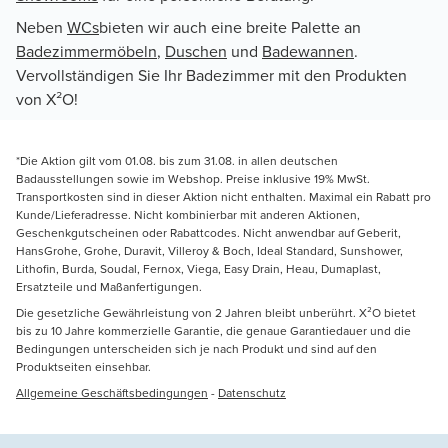
Neben
WCs
bieten wir auch eine breite Palette an
Badezimmermöbeln
,
Duschen
und
Badewannen
.
Vervollständigen Sie Ihr Badezimmer mit den Produkten
von X²O!
*Die Aktion gilt vom 01.08. bis zum 31.08. in allen deutschen
Badausstellungen sowie im Webshop. Preise inklusive 19% MwSt.
Transportkosten sind in dieser Aktion nicht enthalten. Maximal ein Rabatt pro
Kunde/Lieferadresse. Nicht kombinierbar mit anderen Aktionen,
Geschenkgutscheinen oder Rabattcodes. Nicht anwendbar auf Geberit,
HansGrohe, Grohe, Duravit, Villeroy & Boch, Ideal Standard, Sunshower,
Lithofin, Burda, Soudal, Fernox, Viega, Easy Drain, Heau, Dumaplast,
Ersatzteile und Maßanfertigungen.
Die gesetzliche Gewährleistung von 2 Jahren bleibt unberührt. X²O bietet
bis zu 10 Jahre kommerzielle Garantie, die genaue Garantiedauer und die
Bedingungen unterscheiden sich je nach Produkt und sind auf den
Produktseiten einsehbar.
Allgemeine Geschäftsbedingungen
-
Datenschutz