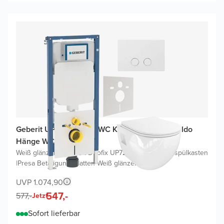
Geberit UP720 (2025) WC Komplettset mit Waldo
Hänge WC
Weiß glänzend
|
Geberit Duofix UP720 Sigma Einbauspülkasten
|
Presa Betätigungsplatten Weiß glänzend
UVP 1.074,90
547,-
577,-
Jetzt
Sofort lieferbar