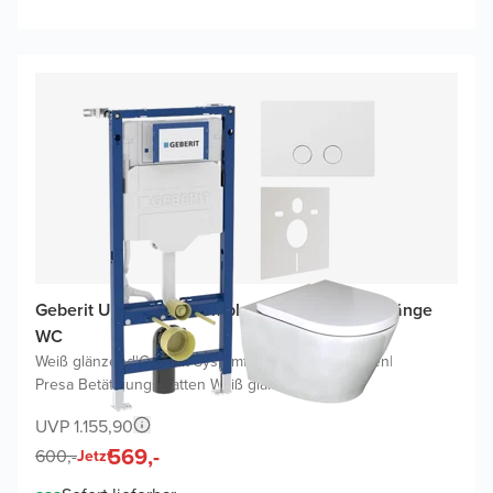
Geberit UP320 WC Komplettset mit Calibro Hänge
WC
Weiß glänzend
|
Geberit Systemfix UP320 Spülkasten
|
Presa Betätigungsplatten Weiß glänzend
UVP 1.155,90
569,-
600,-
Jetzt