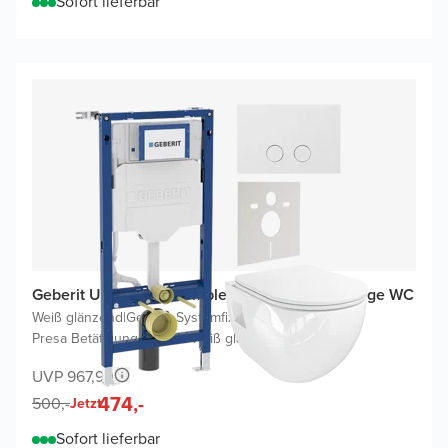
Sofort lieferbar
Geberit UP320 WC Komplettset mit Waldo Hänge WC
Weiß glänzend
|
Geberit Systemfix UP320 Spülkasten
|
Presa Betätigungsplatten Weiß glänzend
UVP 967,90
474,-
500,-
Jetzt
Sofort lieferbar