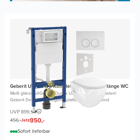
Geberit UP100 WC Komplettset mit Waldo Hänge WC
Weiß glänzend
|
Geberit Duofix UP100 Delta Spülkasten
|
Geberit Delta 25 Betätigungsplatten Weiß glänzend
UVP 899,90
350,-
456,-
Jetzt
Sofort lieferbar