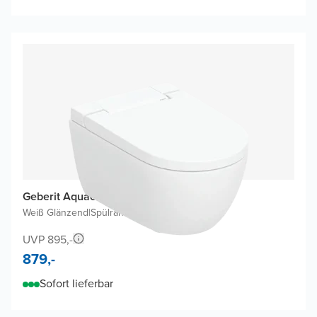
Geberit Aquaclean Alba Dusch WC
Weiß Glänzend
|
Spülrandlos
|
Luxus-Toilettensitz
UVP 895,-
879,-
Sofort lieferbar