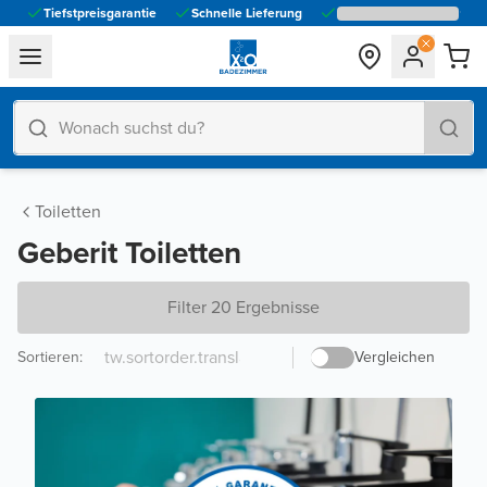
Tiefstpreisgarantie
Schnelle Lieferung
general.navigation.toggle_menu.label
Toiletten
Geberit Toiletten
Filter 20 Ergebnisse
Sortieren
:
Vergleichen