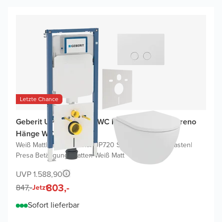
Letzte Chance
Geberit UP720 (2025) WC Komplettset mit Moreno
Hänge WC
Weiß Matt
|
Geberit Duofix UP720 Sigma Einbauspülkasten
|
Presa Betätigungsplatten Weiß Matt
UVP 1.588,90
803,-
847,-
Jetzt
Sofort lieferbar