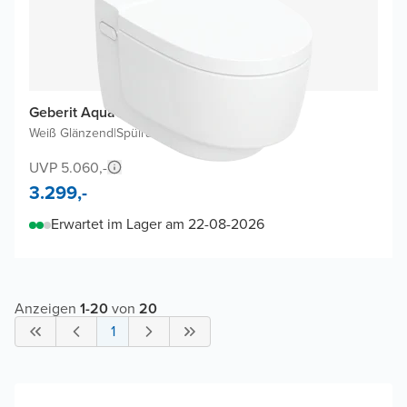
Geberit Aquaclean Mera Dusch WC
Weiß Glänzend
|
Spülrandlos
|
Luxus-Toilettensitz
UVP 5.060,-
3.299,-
Erwartet im Lager am 22-08-2026
Anzeigen
1
-
20
von
20
1