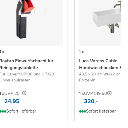
1 x
1 x
Raybro Einwurfschacht für
Luca Varess Cubic
Reinigungstablette
Handwaschbecken Set
Für Geberit UP100 und UP320
40,5 x 20 cm
|
Weiß glänzen
Einbauspülkasten
Porzellan
1 x
UVP 25,-
1 x
UVP 519,90
24,95
320,-
Sofort lieferbar
Sofort lieferbar