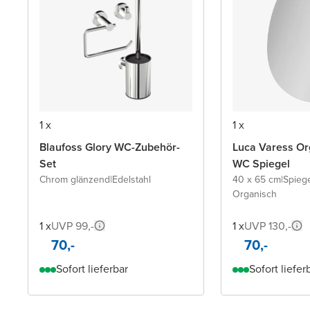
1 x
1 x
Blaufoss Glory WC-Zubehör-
Luca Varess Or
Set
WC Spiegel
Chrom glänzend
|
Edelstahl
40 x 65 cm
|
Spieg
Organisch
1 x
UVP 99,-
1 x
UVP 130,-
70,-
70,-
Sofort lieferbar
Sofort liefer