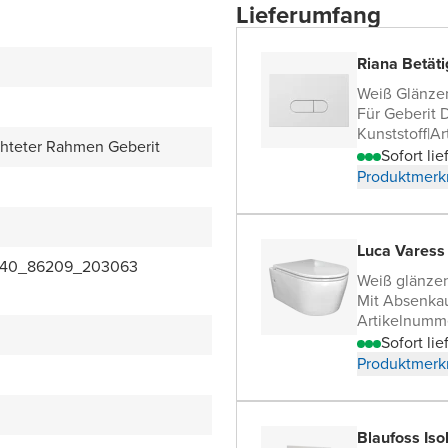
Lieferumfang
Riana Betäti
Weiß Glänze
Für Geberit 
Kunststoff
|
Ar
chteter Rahmen Geberit
Sofort lie
Produktmerk
Luca Vares
340_86209_203063
Weiß glänze
Mit Absenka
Artikelnumm
Sofort lie
Produktmerk
Blaufoss Is