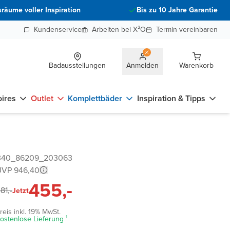
räume voller Inspiration
Bis zu 10 Jahre Garantie
Kundenservice
Arbeiten bei X²O
Termin vereinbaren
Badausstellungen
Anmelden
Warenkorb
ires
Outlet
Komplettbäder
Inspiration & Tipps
1340_86209_203063
UVP 946,40
455,-
81,-
Jetzt
reis inkl. 19% MwSt.
ostenlose Lieferung ¹