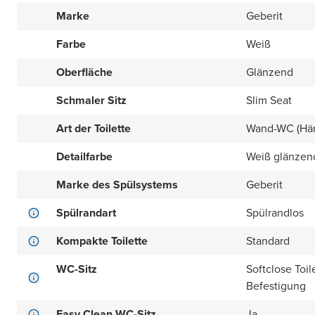
Marke
Geberit
Farbe
Weiß
Oberfläche
Glänzend
Schmaler Sitz
Slim Seat
Art der Toilette
Wand-WC (Hä
Detailfarbe
Weiß glänzen
Marke des Spülsystems
Geberit
Spülrandart
Spülrandlos
Kompakte Toilette
Standard
WC-Sitz
Softclose Toil
Befestigung
Easy Clean WC-Sitz
Ja