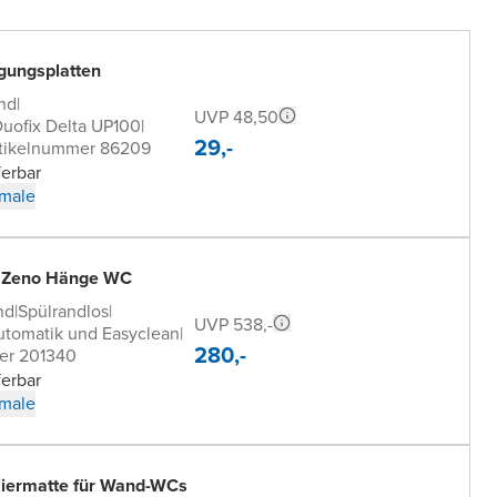
gungsplatten
nd
|
UVP 48,50
Duofix Delta UP100
|
29,-
tikelnummer 86209
ferbar
male
s Zeno Hänge WC
nd
|
Spülrandlos
|
UVP 538,-
utomatik und Easyclean
|
280,-
er 201340
ferbar
male
oliermatte für Wand-WCs