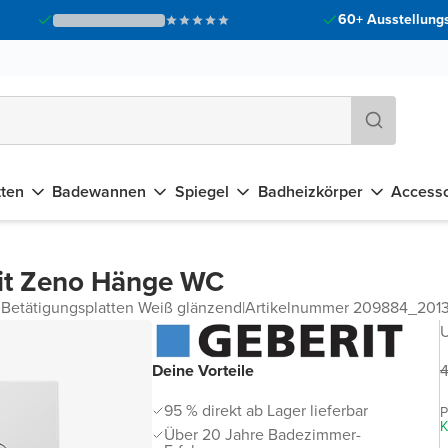
60+ Ausstellungs
tten
Badewannen
Spiegel
Badheizkörper
Accesso
it Zeno Hänge WC
 Betätigungsplatten Weiß glänzend
|
Artikelnummer 209884_20
4
Deine Vorteile
95 % direkt ab Lager lieferbar
P
K
Über 20 Jahre Badezimmer-