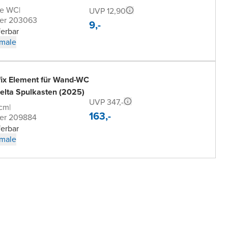
de WC
|
UVP 12,90
er 203063
9,-
ferbar
male
fix Element für Wand-WC
elta Spulkasten (2025)
UVP 347,-
 cm
|
163,-
er 209884
ferbar
male