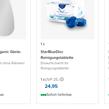
1 x
ganic Gäste-
StarBlueDisc
Reinigungstablette
el ohne Rahmen
|
Einwurfschacht für
Reinigungstablette
1 x
UVP 25,-
24,95
bar
Sofort lieferbar