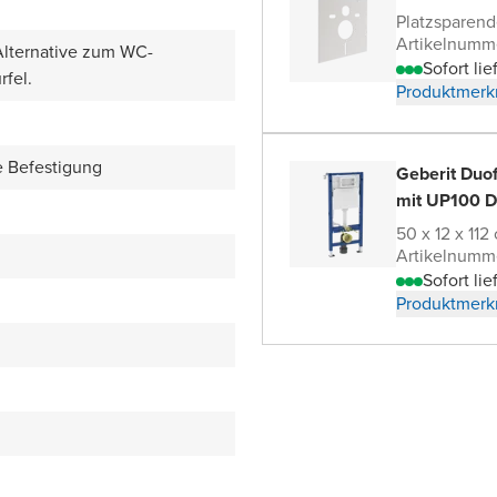
Platzsparen
Artikelnumm
Alternative zum WC-
Sofort lie
fel.
Produktmerk
e Befestigung
Geberit Duo
mit UP100 D
50 x 12 x 112
Artikelnumm
Sofort lie
Produktmerk