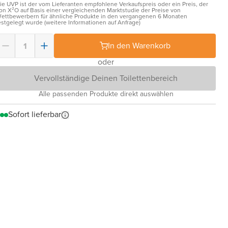
ie UVP ist der vom Lieferanten empfohlene Verkaufspreis oder ein Preis, der
on X²O auf Basis einer vergleichenden Marktstudie der Preise von
ettbewerbern für ähnliche Produkte in den vergangenen 6 Monaten
estgelegt wurde (weitere Informationen auf Anfrage)
In den Warenkorb
oder
Vervollständige Deinen Toilettenbereich
Alle passenden Produkte direkt auswählen
Sofort lieferbar