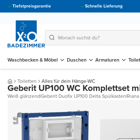
Tiefstpreisgarantie
Schnelle Lieferung
Waschbecken & Möbel
Duschen
Armaturen
Toile
Toiletten
Alles für dein Hänge-WC
Geberit UP100 WC Komplettset m
Weiß glänzend
|
Geberit Duofix UP100 Delta Spülkasten
|
Riana