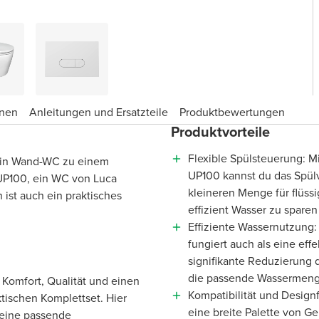
onen
Anleitungen und Ersatzteile
Produktbewertungen
Produktvorteile
Flexible Spülsteuerung: M
 ein Wand-WC zu einem
UP100 kannst du das Spül
 UP100, ein WC von Luca
kleineren Menge für flüss
 ist auch ein praktisches
effizient Wasser zu spare
Effiziente Wassernutzung:
fungiert auch als eine eff
signifikante Reduzierung d
die passende Wassermeng
Komfort, Qualität und einen
Kompatibilität und Designf
ktischen Komplettset. Hier
eine breite Palette von Ge
 eine passende