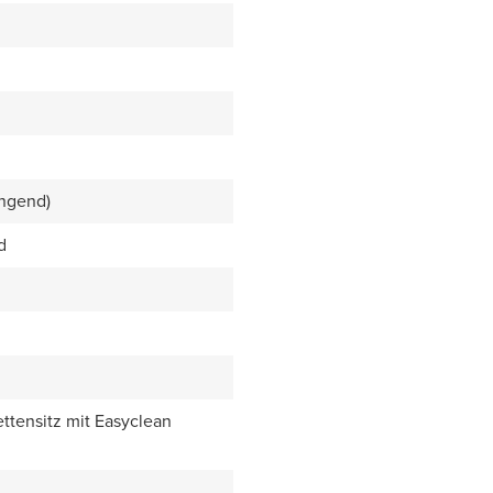
ngend)
d
ettensitz mit Easyclean