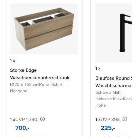
1 x
1 x
Storke Edge
Waschbeckenunterschrank
Blaufoss Round S
B120 x T52 cm
|
Rohe Eiche
|
Waschtischarmatu
Hängend
Schwarz Matt
|
Inklusive Klick-Klack A
Hohe
1 x
UVP 1.330,-
1 x
UVP 398,-
700,-
225,-