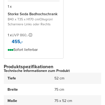
1 x
Storke Seda Badhochschrank
B40 x T35 x H170 cm
|
Olivgrün
|
Scharniere Links oder Rechts
1 x
UVP 860,-
455,-
Sofort lieferbar
Produktspezifikationen
Technische Informationen zum Produkt
Tiefe
52 cm
Breite
75 cm
Maße
75 x 52 cm