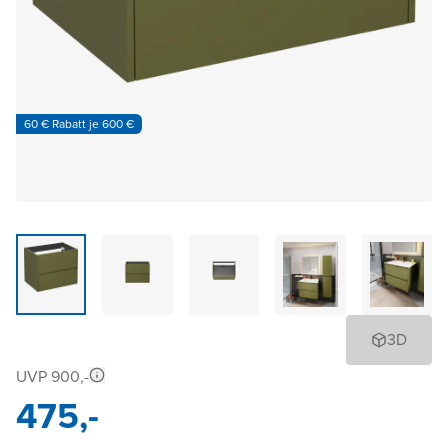
60 € Rabatt je 600 €
3D
UVP 900,-
475,-