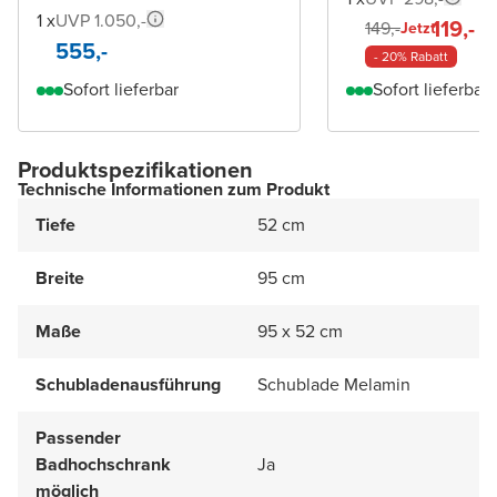
1 x
UVP 1.050,-
119,-
149,-
Jetzt
555,-
- 20% Rabatt
Sofort lieferbar
Sofort lieferbar
Produktspezifikationen
Technische Informationen zum Produkt
Tiefe
52 cm
Breite
95 cm
Maße
95 x 52 cm
Schubladenausführung
Schublade Melamin
Passender
Badhochschrank
Ja
möglich