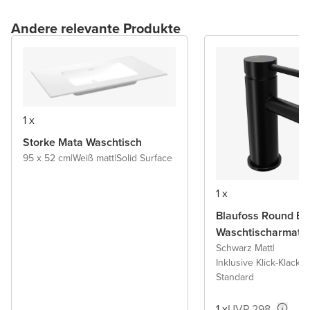
Andere relevante Produkte
1 x
Storke Mata Waschtisch
95 x 52 cm
|
Weiß matt
|
Solid Surface
1 x
Blaufoss Round Ec
Waschtischarmatu
Schwarz Matt
|
Inklusive Klick-Klack A
Standard
1 x
UVP 298,-