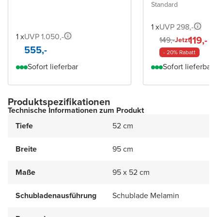
Standard
1 x
UVP 298,-
1 x
UVP 1.050,-
119,-
149,-
Jetzt
555,-
- 20% Rabatt
Sofort lieferbar
Sofort lieferbar
Produktspezifikationen
Technische Informationen zum Produkt
Tiefe
52 cm
Breite
95 cm
Maße
95 x 52 cm
Schubladenausführung
Schublade Melamin