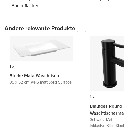
Bodenflächen
Andere relevante Produkte
1 x
Storke Mata Waschtisch
95 x 52 cm
|
Weiß matt
|
Solid Surface
1 x
Blaufoss Round Ec
Waschtischarmatu
Schwarz Matt
|
Inklusive Klick-Klack A