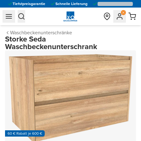
Tiefstpreisgarantie
Schnelle Lieferung
general.navigation.toggle_menu.label
general.navigation.toggle_menu.label
Waschbeckenunterschränke
Storke Seda
Waschbeckenunterschrank
60 € Rabatt je 600 €