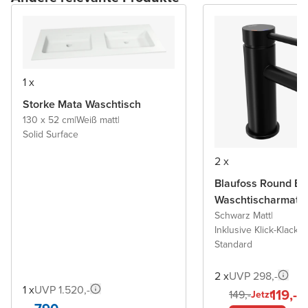
1 x
Storke Mata Waschtisch
130 x 52 cm
|
Weiß matt
|
Solid Surface
2 x
Blaufoss Round Ec
Waschtischarmatu
Schwarz Matt
|
Inklusive Klick-Klack A
Standard
2 x
UVP 298,-
1 x
UVP 1.520,-
119,-
149,-
Jetzt