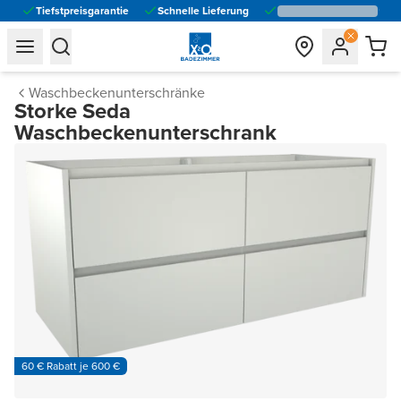
Tiefstpreisgarantie
Schnelle Lieferung
general.navigation.toggle_menu.label
general.navigation.toggle_menu.label
Waschbeckenunterschränke
Storke Seda
Waschbeckenunterschrank
60 € Rabatt je 600 €