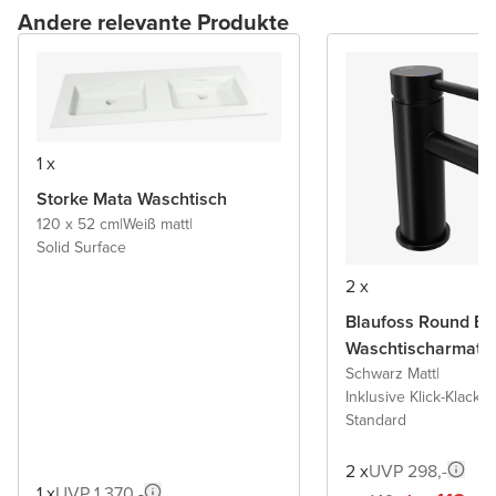
Andere relevante Produkte
1 x
Storke Mata Waschtisch
120 x 52 cm
|
Weiß matt
|
Solid Surface
2 x
Blaufoss Round Ec
Waschtischarmatu
Schwarz Matt
|
Inklusive Klick-Klack A
Standard
2 x
UVP 298,-
1 x
UVP 1.370,-