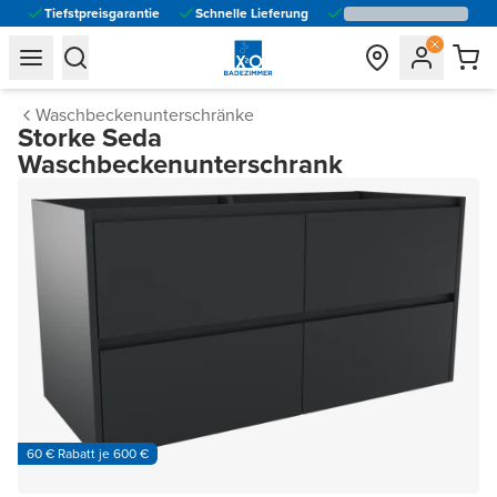
Tiefstpreisgarantie
Schnelle Lieferung
general.navigation.toggle_menu.label
general.navigation.toggle_menu.label
Waschbeckenunterschränke
Storke Seda
Waschbeckenunterschrank
60 € Rabatt je 600 €